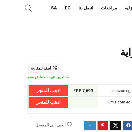
لية
مراجعات
اتصل بنا
EG
SA
أضف للمقارنة
تعيين تنبيه إنخفاض سعر
اذهب للمتجر
7,699 EGP
amazon.eg
اذهب للمتجر
jumia.com.eg
أضف إلى المفضل