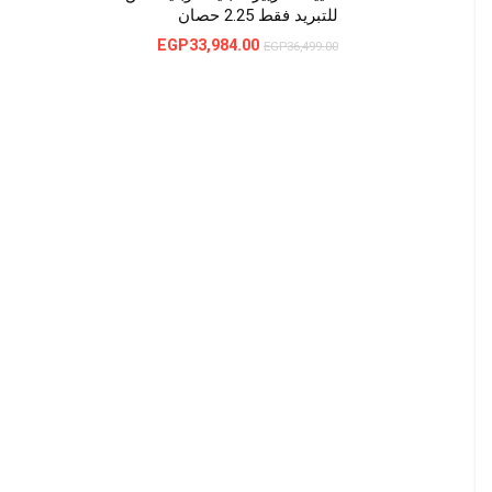
للتبريد فقط 2.25 حصان
السعر
السعر
EGP
33,984.00
EGP
36,499.00
الأصلي
الحالي
هو:
هو:
EGP33,984.00.
EGP36,499.00.