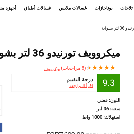
ثلاجات
بوتاجازات
غسالات ملابس
غسالات أطباق
أجهزة منز
ر بشواية
ميكروويف تورنيدو 36 لتر بشواية
★
★
★
★
★
(
8
مراجعات)
ميكروويف
درجة التقييم
9.3
اقرأ المراجعة
اللون: فضي
سعة: 36 لتر
استهلاك: 1000 واط