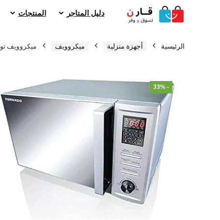
دليل المتاجر
المنتجات
الرئيسية
أجهزة منزلية
ميكروويف
ميكروويف تورنيدو 36 لت
- 33%