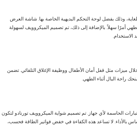
لتر بشواية أمرًا سهلاً للغاية، وذلك بفضل لوحة التحكم البديهية الخاصة بها. شاشة العرض
طهي أمرًا سهلاً. بالإضافة إلى ذلك، تم تصميم الميكروويف لسهولة
الاستخدام.
لال ميزات مثل قفل أمان الأطفال ووظيفة الإغلاق التلقائي. تضمن
حك راحة البال أثناء الطهي.
عتبارات الحاسمة لأي جهاز. تم تصميم شواية الميكروويف تورنادو لتكون
اس بالأداء. لا تساعد هذه الكفاءة في خفض فواتير الطاقة فحسب،