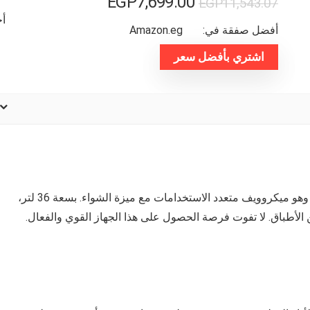
السعر
السعر
EGP
7,699.00
EGP
11,543.07
الأصلي
الحالي
أخر
أفضل صفقة في:
amazon.eg
هو:
هو:
اشتري بأفضل سعر
EGP11,543.07.
EGP7,699.00.
بشواية وهو ميكروويف متعدد الاستخدامات مع ميزة الشواء. بسعة 36 لتر،
 الأطباق. لا تفوت فرصة الحصول على هذا الجهاز القوي والفعال.