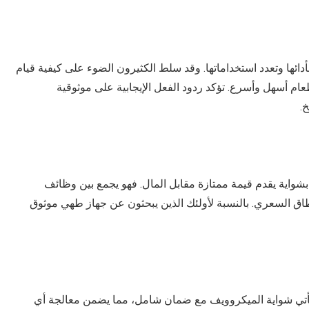
خدمو شواية الميكروويف تورنيدو سعة 36 لتر بأدائها وتعدد استخداماتها. وقد سلط الكثيرون الضوء على كيفية قيام
ام أسهل وأسرع. تؤكد ردود الفعل الإيجابية على موثوقية
.
إلى ميزاته وأدائه، فإن ميكروويف تورنيدو 36 لتر بشواية يقدم قيمة ممتازة مقابل المال. فهو يجمع بين وظائف
لنطاق السعري. بالنسبة لأولئك الذين يبحثون عن جهاز طهي موثوق
 تأتي شواية الميكروويف مع ضمان شامل، مما يضمن معالجة أي