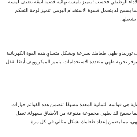
 الأداء الوظيفي فحسب؛ يتميز بلمسة نهائية فضية أنيقة تضيف لمسة
ا يسمح له بتحمل قسوة الاستخدام اليومي. تتميز لوحة التحكم
شغيلها.
اية الميكروويف تورنيدو طهي طعامك بسرعة وبشكل متساوٍ. هذه القوة الكهربائية
ا يوفر تجربة طهي متعددة الاستخدامات. يتميز الميكروويف أيضًا بقفل
البارزة في ميكروويف تورنيدو 36 لتر بشواية هي قوائمه الثمانية المعدة مسبقًا. تتضمن هذه القوائم خيارات
، مما يسمح لك بطهي مجموعة متنوعة من الأطباق بسهولة. تعمل
الطهي، مما يضمن إعداد طعامك بشكل مثالي في كل مرة.