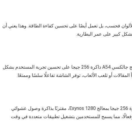
تحسين إعادة إنتاج الألوان فحسب، بل تعمل أيضًا على تحسين كفاءة الطاقة. وهذا يعني أن
بشكل كبير على عمر البطارية.
تعمل الشاشة الكبيرة سريعة الاستجابة لموبايل سامسونج جالكسي A54 ذاكرة 256 جيجا على تحسين تجربة المستخدم بشكل
مقالات أو تلعب الألعاب، توفر الشاشة تفاعلًا سلسًا وممتعًا.
تحت الغطاء، يعمل موبايل سامسونج جالكسي A54 ذاكرة 256 جيجا بمعالج Exynos 1280، مقترنًا بذاكرة وصول عشوائي
ً سريعًا وفعالًا، مما يسمح للمستخدمين بتشغيل تطبيقات متعددة في وقت