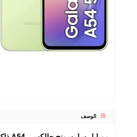
الوصف
موبايل سامسونج جالكسي A54 ذاكرة 256 جيجا