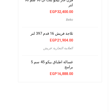
لتر
EGP
32,400.00
Beko
ثلاجة فريش 16 قدم 397 لتر
EGP
21,904.00
العلامة التجارية: فريش
غسالة اطباق بيكو 45 سم 5
برامج
EGP
16,888.00