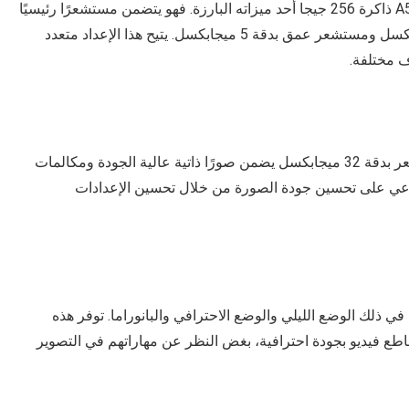
يعد نظام الكاميرا الخلفية لموبايل سامسونج جالكسي A54 ذاكرة 256 جيجا أحد ميزاته البارزة. فهو يتضمن مستشعرًا رئيسيًا
بدقة 48 ميجابكسل وعدسة واسعة النطاق بدقة 8 ميجابكسل ومستشعر عمق بدقة 5 ميجابكسل. يتيح هذا الإعداد متعدد
 مختلفة.
الكاميرا الأمامية مثيرة للإعجاب بنفس القدر، مع مستشعر بدقة 32 ميجابكسل يضمن صورًا ذاتية عالية الجودة ومكالمات
اعي على تحسين جودة الصورة من خلال تحسين الإعدادات
في ذلك الوضع الليلي والوضع الاحترافي والبانوراما. توفر هذه
اطع فيديو بجودة احترافية، بغض النظر عن مهاراتهم في التصوير