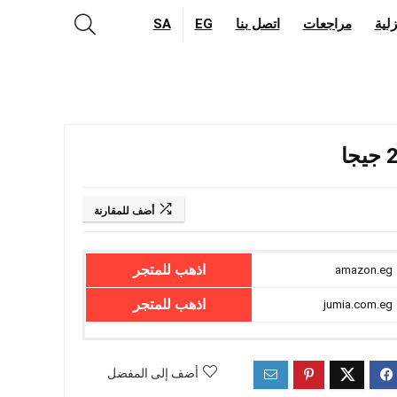
لية
مراجعات
اتصل بنا
EG
SA
أضف للمقارنة
اذهب للمتجر
amazon.eg
اذهب للمتجر
jumia.com.eg
أضف إلى المفضل