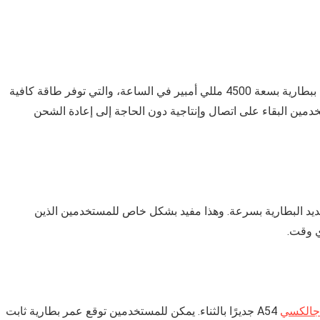
تم تجهيز هاتف سامسونج جالكسي A54 ذاكرة 256 جيجا ببطارية بسعة 4500 مللي أمبير في الساعة، والتي توفر طاقة كافية
مين البقاء على اتصال وإنتاجية دون الحاجة إلى إعادة الشحن
قوة 25 وات، مما يسمح بتجديد البطارية بسرعة. وهذا مفيد بشكل خاص للمستخدمين الذين
ي وقت.
جالكسي
A54 جديرًا بالثناء. يمكن للمستخدمين توقع عمر بطارية ثابت