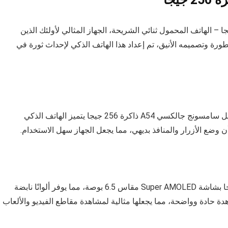
ة 256 جيجا – الهاتف المحمول ثنائي الشريحة، الجهاز المثالي لأولئك الذين
ورة وتصميمه الأنيق، تم إعداد هذا الهاتف الذكي لإحداث ثورة في
أولت سامسونج اهتمامًا كبيرًا بتصميم وجودة تصنيع موبايل سامسونج جالكسي A54 ذاكرة 256 جيجا يتميز الهاتف الذكي
وضع الأزرار والمنافذ بديهي، مما يجعل الجهاز سهل الاستخدام.
تم تجهيز موبايل سامسونج جالكسي A54 ذاكرة 256 جيجا بشاشة Super AMOLED مقاس 6.5 بوصة، مما يوفر ألوانًا نابضة
يقة. تضمن دقة Full HD+ تجربة مشاهدة حادة وواضحة، مما يجعلها مثالية لمشاهدة مقاطع الفيديو والألعاب