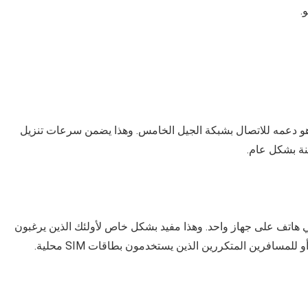
.
د أهم نقاط البيع في موبايل سامسونج جالكسي A54 هو دعمه للاتصال بشبكة الجيل الخامس. وهذا يضمن سرعات تنزيل
نة بشكل عام.
ن إدارة رقمي هاتف على جهاز واحد. وهذا مفيد بشكل خاص لأولئك الذين يرغبون
سافرين المتكررين الذين يستخدمون بطاقات SIM محلية.