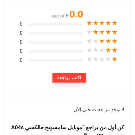
0.0
out of 5
★
★
★
★
★
0
★
★
★
★
★
0
★
★
★
★
★
0
★
★
★
★
★
0
★
★
★
★
★
0
اكتب مراجعة
لا توجد مراجعات حتى الآن.
كن أول من يراجع “موبايل سامسونج جالكسي A04s