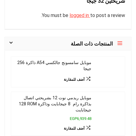
شريحتين 32 جيجا”
You must be
logged in
to post a review.
المنتجات ذات الصلة
موبايل سامسونج جالكسي A54 ذاكرة 256
جيجا
أضف للمقارنة
موبايل ريدمي نوت 12 بشريحتي اتصال
بذاكرة رام ‏ 8 جيجابايت وذاكرة ROM‏ 128
جيجابايت
EGP6,939.48
أضف للمقارنة