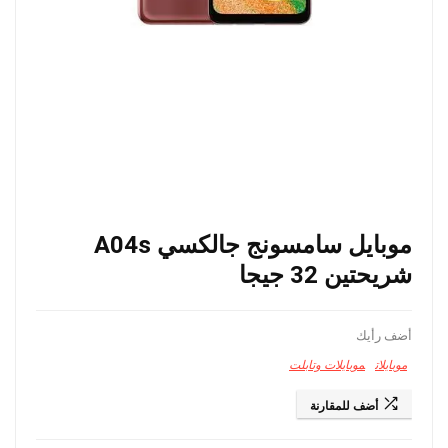
موبايل سامسونج جالكسي A04s
شريحتين 32 جيجا
أضف رأيك
موبايلات
موبايلات وتابلت
أضف للمقارنة