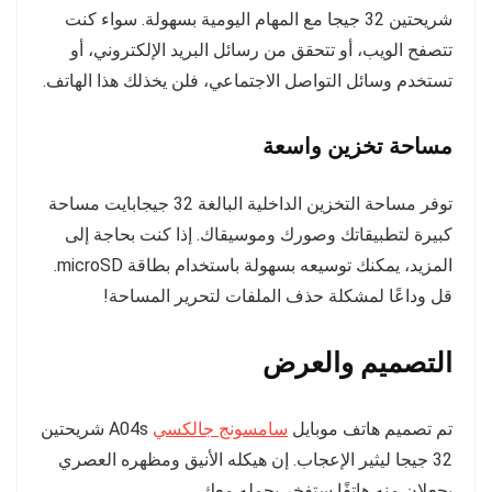
شريحتين 32 جيجا مع المهام اليومية بسهولة. سواء كنت
تتصفح الويب، أو تتحقق من رسائل البريد الإلكتروني، أو
تستخدم وسائل التواصل الاجتماعي، فلن يخذلك هذا الهاتف.
مساحة تخزين واسعة
توفر مساحة التخزين الداخلية البالغة 32 جيجابايت مساحة
كبيرة لتطبيقاتك وصورك وموسيقاك. إذا كنت بحاجة إلى
المزيد، يمكنك توسيعه بسهولة باستخدام بطاقة microSD.
قل وداعًا لمشكلة حذف الملفات لتحرير المساحة!
التصميم والعرض
تم تصميم هاتف موبايل
سامسونج جالكسي
A04s شريحتين
32 جيجا ليثير الإعجاب. إن هيكله الأنيق ومظهره العصري
يجعلان منه هاتفًا ستفخر بحمله معك.