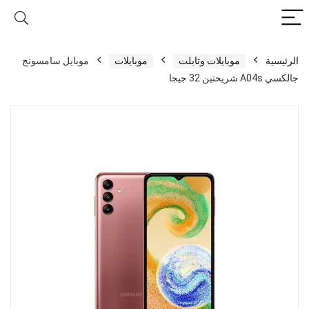
الرئيسية
موبايلات وتابلت
موبايلات
موبايل سامسونج
جالكسي A04s شريحتين 32 جيجا