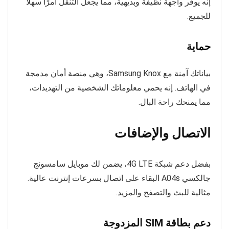
إنه يوفر واجهة نظيفة وبديهية، مما يجعل التنقل أمرًا سهلاً
للجميع.
حماية
بياناتك آمنة مع Samsung Knox، وهي منصة أمان مدمجة
في الهاتف. إنه يحمي معلوماتك الشخصية من التهديدات،
مما يمنحك راحة البال.
الاتصال والإضافات
بفضل دعم شبكة 4G LTE، يضمن لك موبايل سامسونج
جالكسي A04s البقاء على اتصال بسرعات إنترنت عالية.
مثالية للبث والتصفح والمزيد.
دعم بطاقة SIM المزدوجة