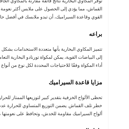
توفر المكاوي البخارية نتائج فائقة مقارنة بالمكاوي الجاف
القماش، مما يؤدي إلى الحصول على ملابس أكثر نعومة وأ
القوي وقاعدة السيراميك، أن تبدو ملابسك في أفضل حال
براعه
تتميز المكاوي البخارية بأنها متعددة الاستخدامات بشك
إلى البياضات القوية، يمكن لمكواة تورنادو البخارية الت
أداء المكواة وفقًا للاحتياجات المحددة لكل نوع من أنو
مزايا قاعدة السيراميك
تحظى الألواح الخزفية بتقدير كبير لتوزيعها الممتاز للحر
خطر تلف القماش. يضمن التوزيع المتساوي للحرارة عدم 
ألواح السيراميك مقاومة للخدش، وتحافظ على نعومتها م