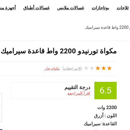
ثلاجات
بوتاجازات
غسالات ملابس
غسالات أطباق
أجهزة منز
يك
مكواة تورنيدو 2200 واط قاعدة سيراميك
★
★
★
★
★
(
8
مراجعات)
مكواة بخار
درجة التقييم
6.5
اقرأ المراجعة
2200 وات
اللون : أزرق
القاعدة: سيراميك