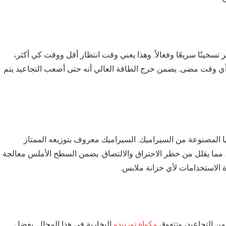
راميك، مما يوفر تسخينًا سريعًا وفعالاً. وهذا يعني وقت انتظار أقل ووقت كي أكثر،
ي وقت مضى. يضمن خرج الطاقة العالي أنه حتى أصعب التجاعيد يتم
تها المصنوعة من السيراميك. السيراميك معروف بتوزيعه الممتاز
ة، مما يقلل من خطر الاحتراق والالتصاق. يضمن السطح الأملس معالجة
ة الاستخدامات لأي خزانة ملابس.
من التجاعيد، وتتفوق
مكواة تورنيدو
البخارية في هذا المجال. بفضل