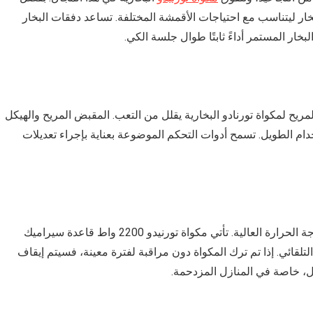
خار ليتناسب مع احتياجات الأقمشة المختلفة. تساعد دفقات البخار
بخار المستمر أداءً ثابتًا طوال جلسة الكي.
يح لمكواة تورنادو البخارية يقلل من التعب. المقبض المريح والهيكل
ام الطويل. تسمح أدوات التحكم الموضوعة بعناية بإجراء تعديلات
السلامة أمر بالغ الأهمية عند التعامل مع الأجهزة ذات درجة الحرارة العالية. تأتي مكواة تورنيدو 2200 واط قاعدة سيراميك
تلقائي. إذا تم ترك المكواة دون مراقبة لفترة معينة، فسيتم إيقاف
بال، خاصة في المنازل المزدحمة.