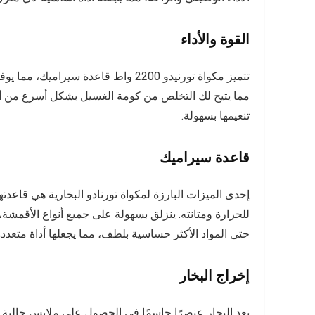
القوة والأداء
تتميز مكواة تورنيدو 2200 واط قاعدة سي
مما يتيح لك التخلص من كومة الغسيل بشكل أسرع من أ
تنعيمها بسهولة.
قاعدة سيراميك
إحدى الميزات البارزة لمكواة تورنادو البخارية هي قاعد
للحرارة ومتانته. ينزلق بسهولة على جميع أنواع الأقمش
حتى المواد الأكثر حساسية بلطف، مما يجعلها أداة متعدد
إخراج البخار
يعد البخار عنصرًا حاسمًا في الحصول على ملابس خالية 