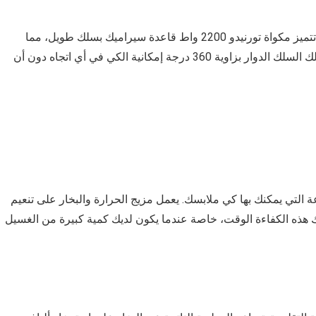
يعتبر السلك الطويل غير المتشابك ضروريًا للكي المريح. تتميز مكواة تورنيدو 2200 واط قاعدة سيراميك بسلك طويل، مما
يسمح لك بالتحرك بحرية دون ربطها بمنفذ طاقة. يضمن لك السلك الدوار بزاوية 360 درجة إمكانية الكي في أي اتجاه دون أن
ة التي يمكنك بها كي ملابسك. يعمل مزيج الحرارة والبخار على تنعيم
ك هذه الكفاءة الوقت، خاصة عندما يكون لديك كمية كبيرة من الغسيل