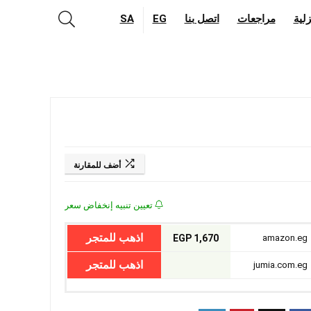
لية
مراجعات
اتصل بنا
EG
SA
أضف للمقارنة
تعيين تنبيه إنخفاض سعر
اذهب للمتجر
1,670 EGP
amazon.eg
اذهب للمتجر
jumia.com.eg