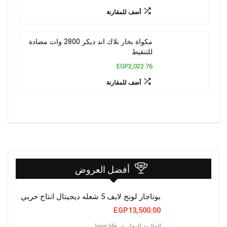
أضف للمقارنة
مكواة بخار بلاك اند ديكر 2800 وات مضادة
للتنقيط
EGP2,022.76
أضف للمقارنة
أفضل العروض
بوتاجاز لونج لايف 5 شعله ديجيتال انتاج حربي
EGP
13,500.00
العلامة التجارية: long life