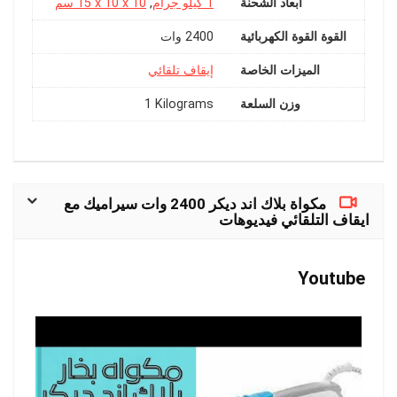
أبعاد الشحنة
1 كيلو جرام
,
‎15 x 10 x 10 سم
القوة القوة الكهربائية
‎2400 وات
الميزات الخاصة
وزن السلعة
‎1 Kilograms
مكواة بلاك اند ديكر 2400 وات سيراميك مع
ايقاف التلقائي فيديوهات
Youtube