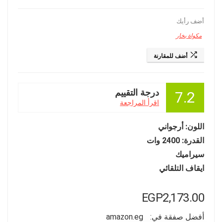
أضف رأيك
مكواة بخار
أضف للمقارنة
درجة التقييم
7.2
اقرأ المراجعة
اللون: أرجواني
القدرة: 2400 وات
سيراميك
ايقاف التلقائي
EGP
2,173.00
أفضل صفقة في:
amazon.eg