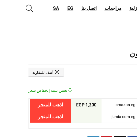
لية
مراجعات
اتصل بنا
EG
SA
أضف للمقارنة
تعيين تنبيه إنخفاض سعر
اذهب للمتجر
1,200 EGP
amazon.eg
اذهب للمتجر
jumia.com.eg