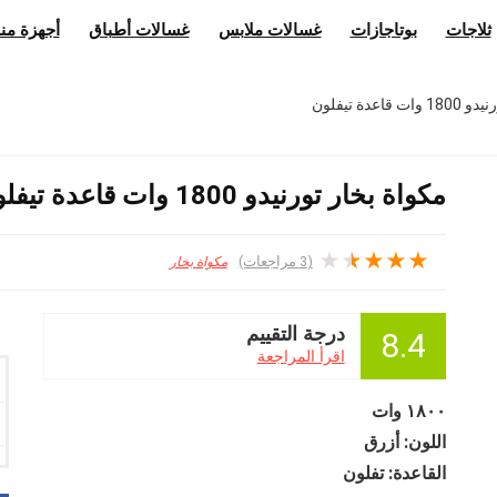
ثلاجات
بوتاجازات
غسالات ملابس
غسالات أطباق
أجهزة منز
اعدة تيفلون
مكواة بخار تورنيدو 1800 وات قاعدة تيفلون
★
★
★
★
★
(
3
مراجعات)
مكواة بخار
درجة التقييم
8.4
اقرأ المراجعة
١٨٠٠ وات
اللون: أزرق
القاعدة: تفلون