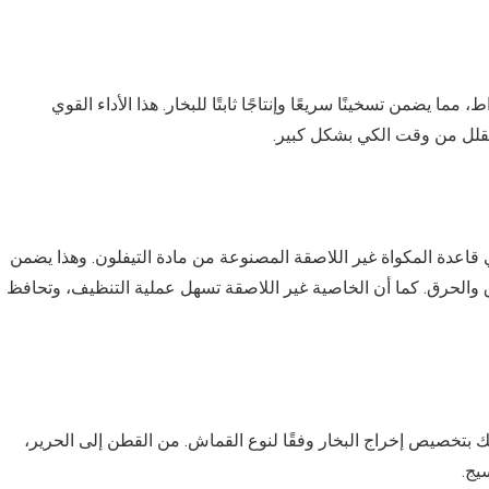
مكواة البخار تورنادو مخرج طاقة قوي يبلغ 1800 واط، مما يضمن تسخينًا سريعًا وإنتاجًا ثابتًا للبخار. هذا الأداء القوي
ا يقلل من وقت الكي بشكل كبير.
 البارزة لمكواة بخار تورنيدو 1800 وات هي قاعدة المكواة غير اللاصقة المصنوعة من مادة التيفلون. وهذا يضمن
اق والحرق. كما أن الخاصية غير اللاصقة تسهل عملية التنظيف، وتحافظ
لك بتخصيص إخراج البخار وفقًا لنوع القماش. من القطن إلى الحرير،
يج.