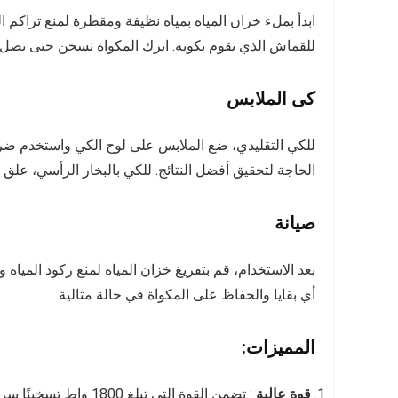
ابدأ بملء خزان المياه بمياه نظيفة ومقطرة لمنع تراكم ا
للقماش الذي تقوم بكويه. اترك المكواة تسخن حتى تصل إ
كى الملابس
للكي التقليدي، ضع الملابس على لوح الكي واستخدم ضرب
الحاجة لتحقيق أفضل النتائج. للكي بالبخار الرأسي، علق 
صيانة
بعد الاستخدام، قم بتفريغ خزان المياه لمنع ركود المياه
أي بقايا والحفاظ على المكواة في حالة مثالية.
المميزات:
قوة عالية
: تضمن القوة التي تبلغ 1800 واط تسخينًا سريعًا وتوليد بخار فعال، مما يجعل الكي أسرع وأكثر كفاءة.