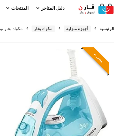
دليل المتاجر
المنتجات
الرئيسية
أجهزة منزلية
مكواة بخار
مكواة بخار تورنيدو 1800 وات ق
موصى به