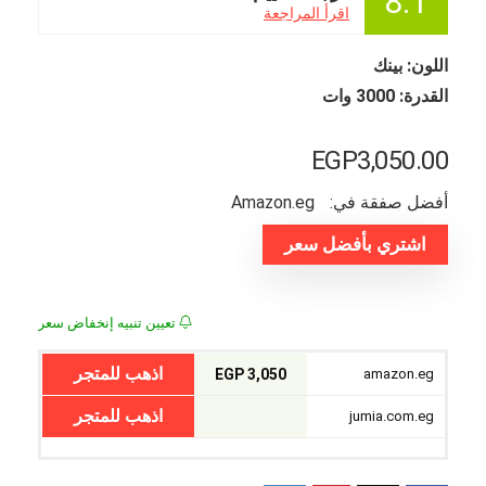
8.1
اقرأ المراجعة
اللون: بينك
القدرة: 3000 وات
EGP
3,050.00
أفضل صفقة في:
amazon.eg
اشتري بأفضل سعر
تعيين تنبيه إنخفاض سعر
اذهب للمتجر
3,050 EGP
amazon.eg
اذهب للمتجر
jumia.com.eg