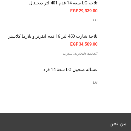
ثلاجة LG سعة 14 قدم 401 لتر ديجيتال
EGP
29,339.00
LG
ثلاجة شارب 450 لتر 16 قدم انفرتر و بلازما كلاستر
EGP
34,509.00
العلامة التجارية: شارب
غساله صحون LG سعة 14 فرد
LG
من نحن