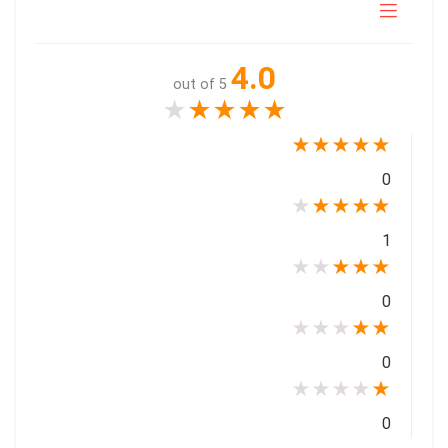
4.0
out of 5
★
★
★
★
★
★
★
★
★
★
0
★
★
★
★
★
1
★
★
★
★
★
0
★
★
★
★
★
0
★
★
★
★
★
0