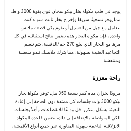
يوجد في قلب مكواة بخار بيكو سخان قوي بقوة 3000 واط،
مما يوفر تسخينًا سريعًا وإخراج بخار ثابت. سواء كنت
تتعامل مع جبل من الغسيل أو تقوم بكي قطعة ملابس
واحدة، فإن مكواة البخار هذه تضمن نتائج استثنائية في كل
مرة. مع البخار الذي يبلغ 270 جم/الدقيقة، يتم تنعيم
التجاعيد العنيدة بسهولة، مما يترك ملابسك تبدو منعشة
ومنتعشة.
راحة معززة
مزودًا بخزان مياه كبير بسعة 350 مل، توفر مكواة بخار
بيكو 3000 وات جلسات كي ممتدة دون الحاجة إلى إعادة
التعبئة بشكل متكرر. قل وداعًا للانقطاعات وأهلاً بجلسات
الكي المتواصلة. بالإضافة إلى ذلك، تضمن قاعدة المكواة
الانزلاقية الناعمة سهولة المناورة عبر جميع أنواع الأقمشة،