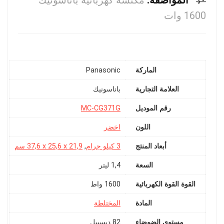
المواصفة:
مكنسة كهربائية باناسونيك
1600 وات
الماركة
Panasonic
العلامة التجارية
رقم الموديل
‎MC-CG371G
اللون
اخضر
أبعاد المنتج
3 كيلو جرام
,
‎37,6 x 25,6 x 21,9 سم
السعة
‎1,4 ليتر
القوة القوة الكهربائية
‎1600 واط
المادة
مستوى الضوضاء
‎82 ديسيبل