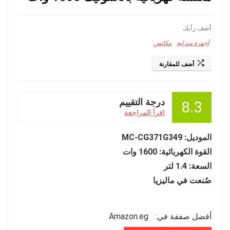
أضف رأيك
أجهزة منزلية
مكانس
أضف للمقارنة
درجة التقييم
8.3
اقرأ المراجعة
الموديل: MC-CG371G349
القوة الكهربائية: 1600 وات
السعة: 1.4 لتر
صُنعت في ماليزيا
أفضل صفقة في:
amazon.eg