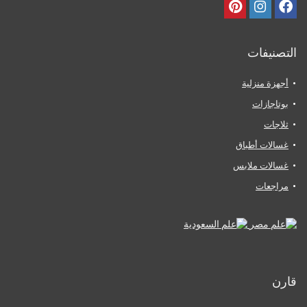
التصنيفات
أجهزة منزلية
بوتاجازات
ثلاجات
غسالات أطباق
غسالات ملابس
مراجعات
قارن