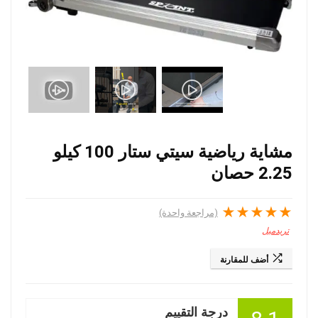
مشاية رياضية سيتي ستار 100 كيلو
2.25 حصان
★
★
★
★
★
(مراجعة واحدة)
تريدميل
أضف للمقارنة
درجة التقييم