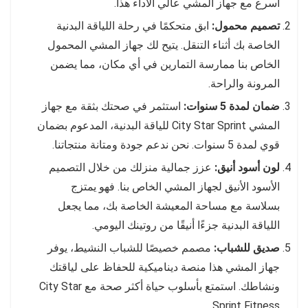
أسرع مع جهاز المشي عالي الأداء هذا.
تصميم محمول:
ابق متحكمًا في رحلة اللياقة البدنية
الخاصة بك أثناء التنقل. يتيح لك جهاز المشي المحمول
الخاص بنا ممارسة التمارين في أي مكان، مما يضمن
المرونة والراحة.
ضمان لمدة 5 سنوات:
استثمر في صحتك بثقة مع جهاز
المشي City Star Sprint للياقة البدنية، المدعوم بضمان
قوي لمدة 5 سنوات. نحن ندعم جودة ومتانة منتجاتنا.
لون أسود أنيق:
عزز جمالية منزلك من خلال التصميم
الأسود الأنيق لجهاز المشي الخاص بنا. فهو يمتزج
بسلاسة مع مساحة المعيشة الخاصة بك، مما يجعل
اللياقة البدنية جزءًا أنيقًا من روتينك اليومي.
صديق للشباب:
مصمم خصيصًا للشباب النشيط، يوفر
جهاز المشي هذا منصة ديناميكية للحفاظ على لياقتك
ونشاطك. استمتع بأسلوب حياة أكثر صحة مع City Star
Sprint Fitness.