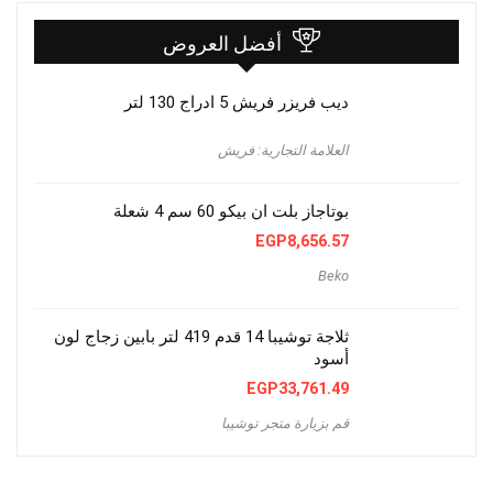
أفضل العروض
ديب فريزر فريش 5 ادراج 130 لتر
العلامة التجارية: فريش
بوتاجاز بلت ان بيكو 60 سم 4 شعلة
EGP
8,656.57
Beko
ثلاجة توشيبا 14 قدم 419 لتر بابين زجاج لون
أسود
EGP
33,761.49
قم بزيارة متجر توشيبا