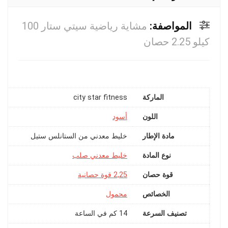
المواصفة:
مشاية رياضية سيتي ستار 100
كيلو 2.25 حصان
الماركة
city star fitness
اللون
أسود
مادة الإطار
نوع المادة
خليط معدني صلب
قوة حصان
‎2,25 قوة حصانية
الخصائص
تصنيف السرعة
‎14 كم في الساعة