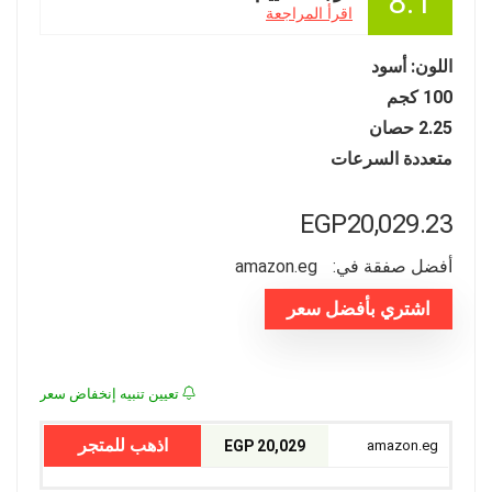
8.1
اقرأ المراجعة
اللون: أسود
100 كجم
2.25 حصان
متعددة السرعات
EGP
20,029.23
أفضل صفقة في:
amazon.eg
اشتري بأفضل سعر
تعيين تنبيه إنخفاض سعر
اذهب للمتجر
20,029 EGP
amazon.eg