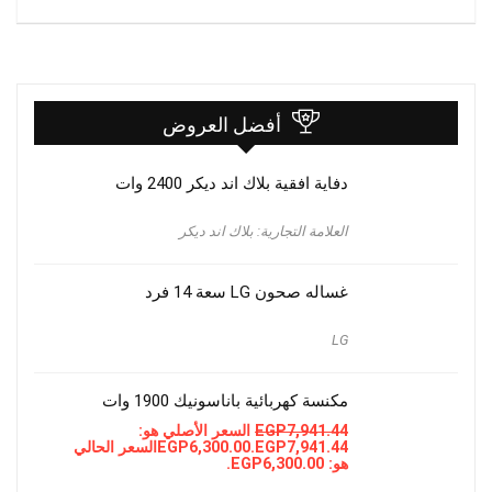
أفضل العروض
دفاية افقية بلاك اند ديكر 2400 وات
العلامة التجارية: بلاك اند ديكر
غساله صحون LG سعة 14 فرد
LG
مكنسة كهربائية باناسونيك 1900 وات
7,941.44
EGP
السعر الأصلي هو:
EGP7,941.44.
6,300.00
EGP
السعر الحالي
هو: EGP6,300.00.