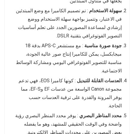
يجعلها في متناول المبتدئين.
سهولة الاستخدام
: تم تصميم الكاميرا مع وضع المبتدئين
في الاعتبار، وتتميز بواجهة سهلة الاستخدام ووضع
إرشادي لمساعدة المصورين الجدد على تعلم أساسيات
التصوير الفوتوغرافي بتقنية DSLR.
جودة صورة مناسبة
: مع مستشعر APS-C بدقة 18
ميجابكسل، يمكن للكاميرا إنتاج صور عالية الجودة،
مناسبة للتصوير الفوتوغرافي اليومي ومشاركة الوسائط
الاجتماعية.
العدسات القابلة للتبديل
: كونها كاميرا EOS، فهي تدعم
مجموعة Canon الواسعة من عدسات EF وEF-S، مما
يوفر المرونة والقدرة على ترقية العدسات حسب
الحاجة.
محدد المناظر البصري
: يوفر محدد المنظر البصري رؤية
واضحة وفي الوقت الحقيقي للمشهد، وهو ما يفضله
بعض المصورين على محددات المناظر الإلكترونية.