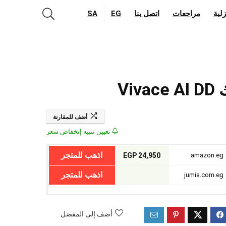
لية
مراجعات
اتصل بنا
EG
SA
أضف للمقارنة
تعيين تنبيه إنخفاض سعر
اذهب للمتجر
24,950 EGP
amazon.eg
اذهب للمتجر
jumia.com.eg
أضف إلى المفضل