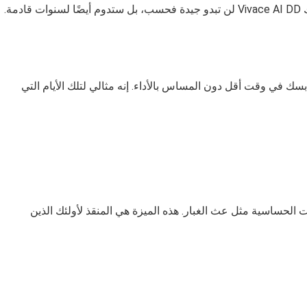
ثات قوية لتنظيف ملابسك في وقت أقل دون المساس بالأداء. إنه مثالي لتلك الأيام التي
على التخلص من 99.9% من مسببات الحساسية مثل عث الغبار. هذه الميزة هي المنقذ لأولئك الذين