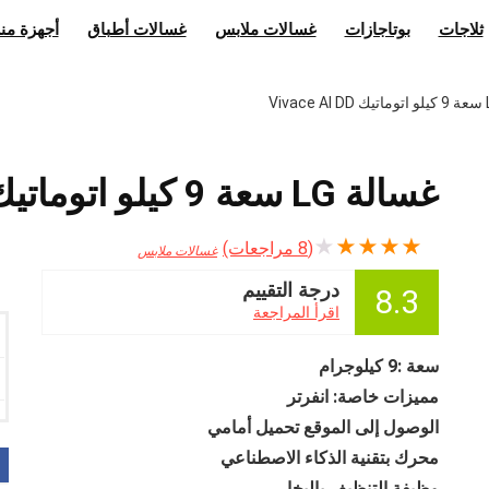
ثلاجات
بوتاجازات
غسالات ملابس
غسالات أطباق
أجهزة منز
غسالة LG سعة 9 كيلو اتوماتيك Vivace AI DD
★
★
★
★
★
(
8
مراجعات)
غسالات ملابس
درجة التقييم
8.3
اقرأ المراجعة
سعة :9 كيلوجرام
مميزات خاصة: انفرتر
الوصول إلى الموقع تحميل أمامي
محرك بتقنية الذكاء الاصطناعي
وظيفة التنظيف بالبخار