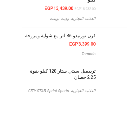
السعر
السعر
EGP
13,439.00
EGP
18,932.00
الأصلي
الحالي
هو:
هو:
العلامة التجارية: وايت بوينت
EGP13,439.00.
EGP18,932.00.
فرن تورنيدو 46 لتر مع شواية ومروحة
EGP
3,399.00
Tornado
تريدميل سيتي ستار 120 كيلو بقوة
2.25 حصان
العلامة التجارية: CITY STAR Sprint Sports