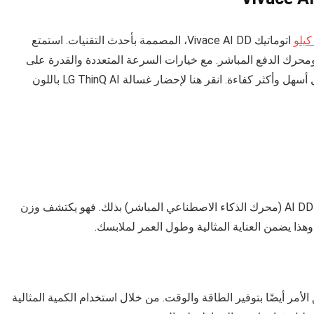
اتوماتيك Vivace AI DD، المصممة بأحدث التقنيات. استمتع
ومحرك الدفع المباشر. مع خيارات السرعة المتعددة والقدرة على
استخدام الماء البارد فقط، حان الوقت لجعل يوم الغسيل أسهل وأكثر كفاءة. انقر هنا لإحضار غسالة LG ThinQ AI باللون
تخيل غسالة تفهم ملابسك بشكل أفضل منك. تقوم تقنية AI DD (محرك الذكاء الاصطناعي المباشر) بذلك. فهو يكتشف وزن
ذا يضمن العناية المثالية وطول العمر لملابسك.
حسب؛ يتعلق الأمر أيضًا بتوفير الطاقة والوقت. من خلال استخدام الكمية المثالية