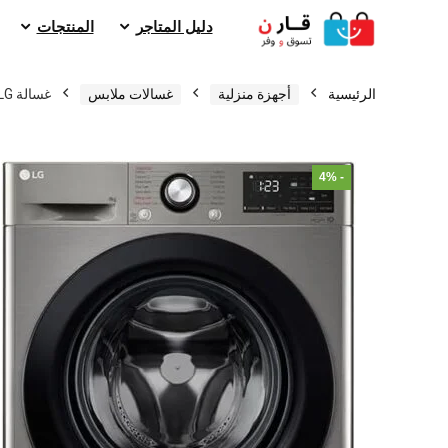
دليل المتاجر
المنتجات
الرئيسية
أجهزة منزلية
غسالات ملابس
غسالة LG سعة 9 كيلو اتوماتيك Vivace AI DD
- 4%