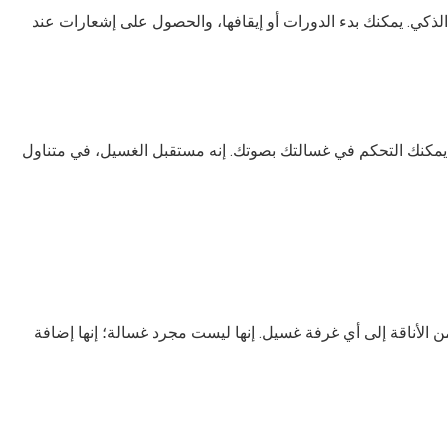
لتك من هاتفك الذكي. يمكنك بدء الدورات أو إيقافها، والحصول على إشعارات عند
ضل التوافق مع Google Assistant وAmazon Alexa، يمكنك التحكم في غسالتك بصوتك. إنه مستقبل الغسيل، في متناول
لفضي الحجري لغسالة LG Vivace لمسة من الأناقة إلى أي غرفة غسيل. إنها ليست مجرد غسالة؛ إنها إضافة