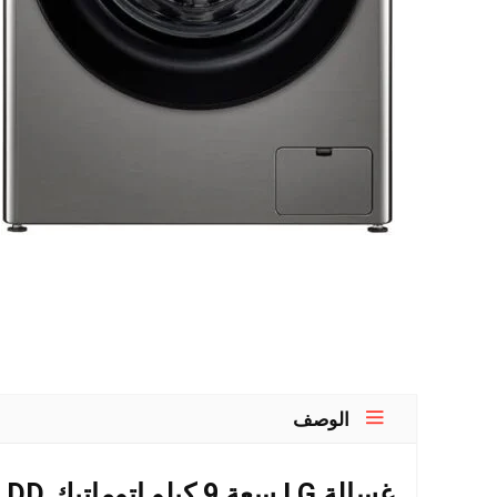
الوصف
غسالة LG سعة 9 كيلو اتوماتيك Vivace AI DD