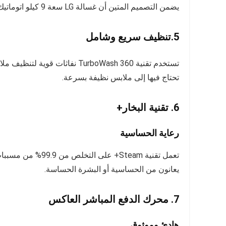
يضمن التصميم المتين أن غسالة LG سعة 9 كيلو اتوماتيك Vivace AI DD لن تبدو جيدة فحسب، بل ستدوم أيضًا لسنوات قادمة.
5.تنظيف سريع وشامل
تستخدم تقنية TurboWash 360 نفا
تحتاج فيها إلى ملابس نظيفة بسرعة.
6. تقنية البخار+
رعاية الحساسية
تعمل تقنية Steam+ 
يعانون من الحساسية أو البشرة الحساسة.
7. محرك الدفع المباشر العاكس
هادئ وموثوق