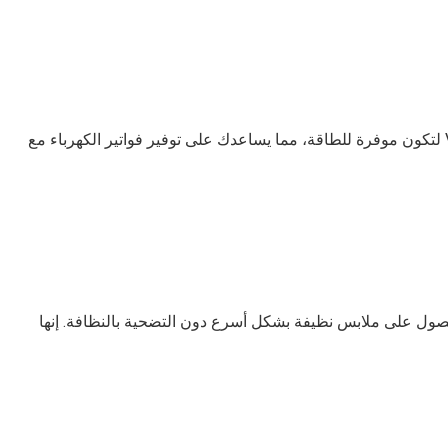
تم تصميم غسالة LG سعة 9 كيلو اتوماتيك Vivace AI DD لتكون موفرة للطاقة، مما يساعدك على توفير فواتير الكهرباء مع
TurboWash 36 وAI DD، يمكنك الحصول على ملابس نظيفة بشكل أسرع دون التضحية بالنظافة. إنها