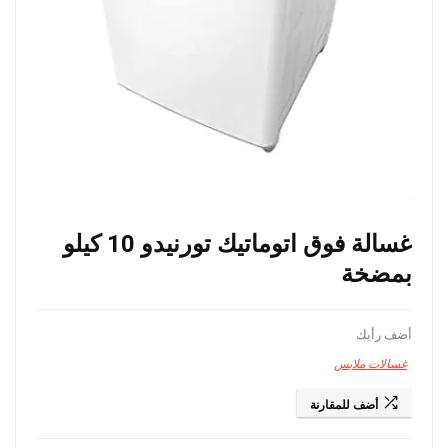
غسالة فوق اتوماتيك تورنيدو 10 كيلو
بمضخة
أضف رأيك
غسالات ملابس
أضف للمقارنة