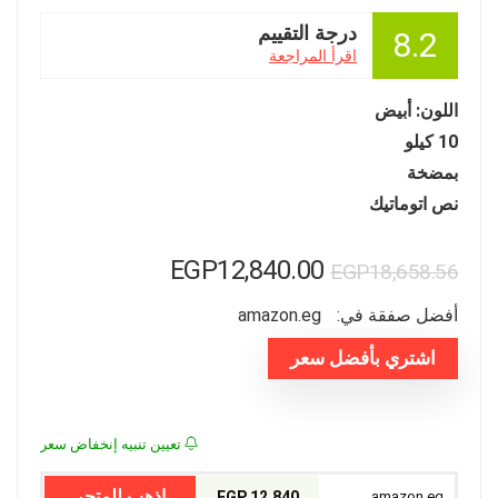
درجة التقييم
8.2
اقرأ المراجعة
اللون: أبيض
10 كيلو
بمضخة
نص اتوماتيك
السعر
السعر
EGP
12,840.00
EGP
18,658.56
الأصلي
الحالي
أفضل صفقة في:
amazon.eg
هو:
هو:
اشتري بأفضل سعر
EGP18,658.56.
EGP12,840.00.
تعيين تنبيه إنخفاض سعر
اذهب للمتجر
12,840 EGP
amazon.eg