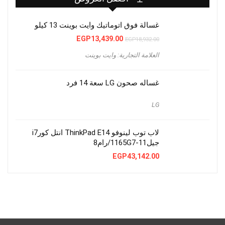
غسالة فوق اتوماتيك وايت بوينت 13 كيلو
السعر
السعر
EGP
13,439.00
EGP
18,932.00
الأصلي
الحالي
هو:
هو:
العلامة التجارية: وايت بوينت
EGP13,439.00.
EGP18,932.00.
غساله صحون LG سعة 14 فرد
LG
لاب توب لينوفو ThinkPad E14 انتل كورi7
جيل11-1165G7/رام8
EGP
43,142.00