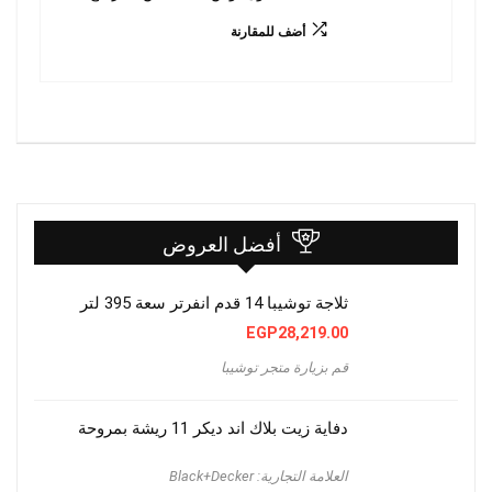
أضف للمقارنة
أفضل العروض
ثلاجة توشيبا 14 قدم انفرتر سعة 395 لتر
EGP
28,219.00
قم بزيارة متجر توشيبا
دفاية زيت بلاك اند ديكر 11 ريشة بمروحة
العلامة التجارية: Black+Decker