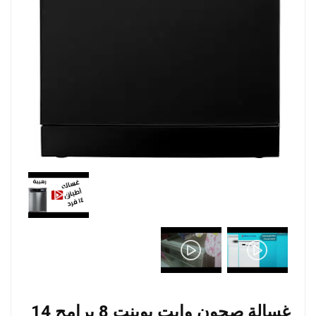
غسالة صحون وايت بوينت 8 برامج 14