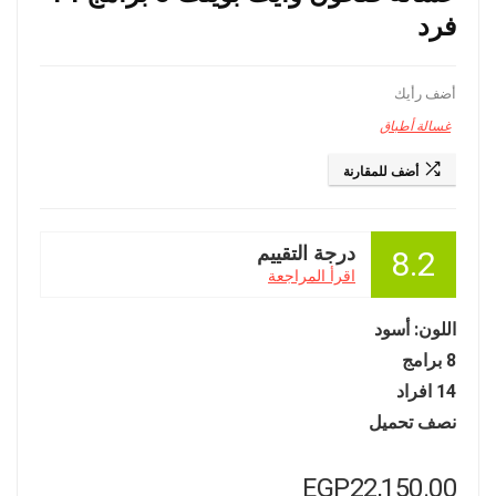
فرد
أضف رأيك
غسالة أطباق
أضف للمقارنة
درجة التقييم
8.2
اقرأ المراجعة
اللون: أسود
8 برامج
14 افراد
نصف تحميل
EGP
22,150.00