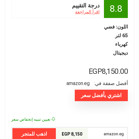
درجة التقييم
8.8
اقرأ المراجعة
اللون: فضي
65 لتر
كهرباء
ديجيتال
EGP
8,150.00
أفضل صفقة في:
amazon.eg
اشتري بأفضل سعر
تعيين تنبيه إنخفاض سعر
اذهب للمتجر
8,150 EGP
amazon.eg