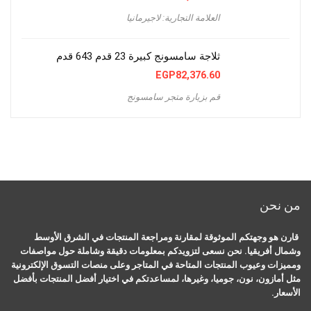
العلامة التجارية: لاجيرمانيا
ثلاجة سامسونج كبيرة 23 قدم 643 قدم
EGP
82,376.60
قم بزيارة متجر سامسونج
من نحن
قارن هو وجهتكم الموثوقة لمقارنة ومراجعة المنتجات في الشرق الأوسط
وشمال أفريقيا. نحن نسعى لتزويدكم بمعلومات دقيقة وشاملة حول مواصفات
ومميزات وعيوب المنتجات المتاحة في المتاجر وعلى منصات التسوق الإلكترونية
مثل أمازون، نون، جوميا، وغيرها، لمساعدتكم في اختيار أفضل المنتجات بأفضل
الأسعار.