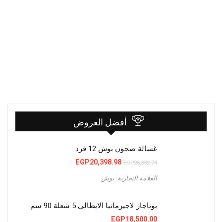
أفضل العروض
غسالة صحون بوش 12 فرد
السعر
السعر
EGP
20,398.98
EGP
26,332.74
الأصلي
الحالي
هو:
هو:
العلامة التجارية: بوش
EGP20,398.98.
EGP26,332.74.
بوتاجاز لاجيرمانيا الايطالي 5 شعلة 90 سم
EGP
18,500.00