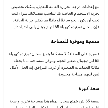
مع إعدادات درجة الحرارة القابلة للتعديل، يمكنك تخصيص
تجربة الاستحمام الخاصة بك لتناسب تفضيلاتك. سواء كنت
تحب أن يكون الجو ساخنًا أو دافئًا بما يكفي لإزالة الحافة،
فإن سخان تورنيدو كهرباء 65 لتر ديجيتال يلبي احتياجاتك.
مدمجة وموفرة للمساحة
قصيرة على الفضاء؟ لا مشكلة! يتميز سخان تورنيدو كهرباء
65 لتر ديجيتال صغير الحجم وموفر للمساحة، مما يجعله
مثاليًا للحمامات الصغيرة أو غرف المرافق. إنه الحل الأمثل
لمن لديهم مساحة محدودة.
سعة كبيرة
بسعة 65 لتر، يتمتع سخان المياه هذا بمساحة تخزين واسعة
لتلبية احتياجات منزلك بأكمله. سواء كان ذلك للاستحمام