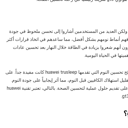
مين مع تقنية huawei trusleep تتفاوت، ولكن العديد من المستخدمين أشاروا إلى تحسن ملحوظ في جودة
 فهم أنماط نومهم بشكل أفضل، مما ساعدهم في اتخاذ قرارات أكثر
يرون أنهم شعروا بزيادة في الطاقة خلال النهار بعد تحسين عادات
يتها في الحياة اليومية.
بالإضافة إلى ذلك، بعض المستخدمين أشاروا إلى أن نصائح تحسين النوم التي تقدمها huawei trusleep كانت مفيدة جداً. على
يل استهلاك الكافيين قبل النوم، مما أثر إيجابياً على جودة النوم.
تجارب هؤلاء المستخدمين تعكس فعالية التقنية وقدرتها على تقديم حلول عملية لتحسين الصحة. بالتالي، تعتبر تقنية huawei