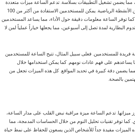
ل معالجها القوي، مما يضمن تشغيل التطبيقات بسلاسة. تدعم الساعة ميزات متعددة
مثل تتبع النشاط البدني، ومراقبة نبض القلب، والعديد من الأنشطة الرياضية. يمكن للمستخدمين الاستفادة من أكثر من 100
 كما توفر الساعة معلومات دقيقة حول الأداء، مما يساعد المستخدمين
وم البطارية لمدة تصل إلى أسبوعين، مما يجعلها خياراً عملياً لمن لا
ة فريدة للمستخدمين. فعلى سبيل المثال، تتيح الساعة للمستخدمين
تبع النوم من خلال تقنية huawei trusleep™، مما يساعدهم على فهم عادات نومهم. كما يمكن استخدامها خلال
ت مراقبة الصحة في ساعة هواوي gt3 من أبرز ميزاتها. تدعم الساعة ميزة مراقبة نبض القلب على مدار الساعة،
كما توفر تقنيات تحليل النوم من خلال الحساسات المدمجة، مما
 الميزات مفيدة جداً للأشخاص الذين يسعون للحفاظ على نمط حياة