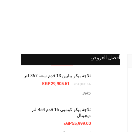
أفضل العروض
ثلاجة بيكو ببابين 13 قدم سعة 367 لتر
السعر
السعر
EGP
29,905.51
EGP
39,805.56
الأصلي
الحالي
هو:
هو:
Beko
EGP29,905.51.
EGP39,805.56.
ثلاجة بيكو كومبي 16 قدم 454 لتر
ديجيتال
EGP
55,999.00