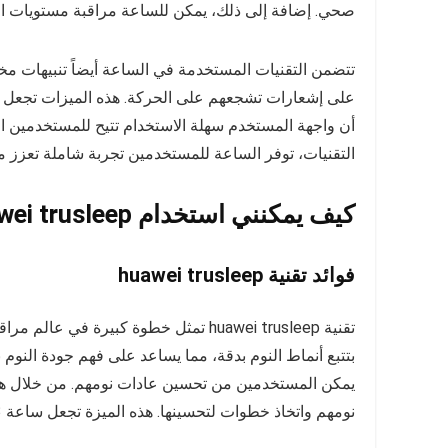
صحي. إضافة إلى ذلك، يمكن للساعة مراقبة مستويات ال
تتضمن التقنيات المستخدمة في الساعة أيضاً تنبيهات 
أن واجهة المستخدم سهلة الاستخدام تتيح للمستخدمين 
التقنيات، توفر الساعة للمستخدمين تجربة شاملة تعزز
كيف يمكنني استخدام huawei trusleep مع ساعة هواوي؟
فوائد تقنية huawei trusleep
تقنية huawei trusleep تمثل خطوة كبيرة 
بتتبع أنماط النوم بدقة، مما يساعد على فهم جودة النو
يمكن المستخدمين من تحسين عادات نومهم. من خلال هذه
نومهم واتخاذ خطوات لتحسينها. هذه الميزة تجعل ساعة huawei watch gt 3 أداة قيمة للراغبين في تحسين نوعية حياتهم.