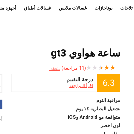
ثلاجات
بوتاجازات
غسالات ملابس
غسالات أطباق
أجهزة منز
ساعة هواوي gt3
★
★
★
★
★
(
11
مراجعة)
ساعات
درجة التقييم
6.3
اقرأ المراجعة
مراقبة النوم
تشغيل البطارية ١٤ يوم
متوافقة مع Android وiOS
أخر
لون اخضر
مقاس L