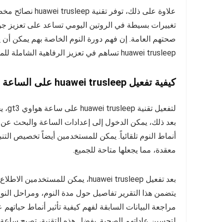
علاوة على ذلك، تو
تغييرات بسيطة في الروتين اليومي تساعد على تعزيز جو
صحتهم العامة. إن فهم دورة النوم الخاصة بهم يمكن أن يؤد
huawei trusleep تساهم في تعزيز الرفاهية الشاملة للمستخدمين.
كيفية تفعيل huawei trusleep على الساعة
لتفع
بعد ذلك، يمكن الدخول إلى إعدادات الساعة والبحث عن خيا
أنماط النوم تلقائياً. يمكن للمستخدمين أيضاً تخصيص الت
معقدة، مما يجعلها متاحة للجميع.
يتضمن هذا التقرير تفاصيل حول مدة النوم، ومراحل النو
مراجعة البيانات السابقة لفهم كيفية تأثير أنماط حياته
لتحسين عاداتهم الصحية. بفضل هذه التقنية، تصبح ساعة هواوي gt3 شريكاً رئيسياً في رحلة ت