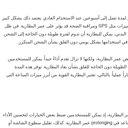
 قوية يمكن أن تدوم لمدة تصل إلى أسبوعين عند الاستخدام العادي. يعتمد ذلك بشكل كبير
على كيفية استخدام المستخدم للساعة، حيث أن تفعيل ميزات مثل GPS ومراقبة الصحة قد يؤثر على عمر البطارية. في ظل
 البدني، يمكن للبطارية أن تدوم لفترة طويلة دون الحاجة إلى الشحن.
 في استخدامها بشكل يومي دون القلق بشأن الشحن المتكرر.
مر البطارية، ولكنها لا تزال تقدم أداءً جيداً. يمكن للمستخدمين
الطويلة دون الحاجة للقلق بشأن نفاد البطارية. توفر هذه المدة
لة راحة البال وتجعل من ساعة ذكية هواوي gt3 خياراً عملياً. بالتالي، تعتبر البطارية القوية من أبرز ميزات الساعة التي
اوي gt3 بشكل كبير على عمر البطارية، إذ يمكن للمستخدمين ضبط بعض الخيارات لتحسين الأداء.
على سبيل المثال، تفعيل وضع توفير الطاقة يمكن أن يساعد في prolonging عمر البطارية. كذلك، تقليل سطوع الشاشة أو