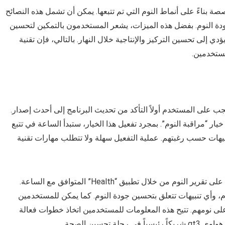
فر تقنية huawei trusleep نصائح مخصصة بناءً على أنماط النوم التي تم تتبعها. يمكن أن تشمل هذه النصائح
دة النوم. بفضل هذه الميزات، يشعر المستخدمون بالتمكين لتحسين
ي إلى تحسين التركيز والإنتاجية خلال النهار. بالتالي، فإن تقنية
يل تقنية huawei trusleep على ساعة هواوي gt3، يجب على المستخدم أولاً التأكد من تحديث البرنامج إلى أحدث إصدار.
ر “مراقبة النوم”. بمجرد تفعيل هذا الخيار، ستبدأ الساعة في تتبع
نبيهات حسب رغبتهم. عملية التفعيل سهلة ولا تتطلب مهارات تقنية
بعد تفعيل huawei trusleep، يمكن للمستخدمين الاطلاع على تقرير النوم من خلال تطبيق “Health” المتوافق مع الساعة.
م، وأي تنبيهات تتعلق بتحسين جودة النوم. كما يمكن للمستخدمين
م على نومهم. تتيح هذه المعلومات للمستخدمين اتخاذ خطوات فعالة
حسين الصحة.