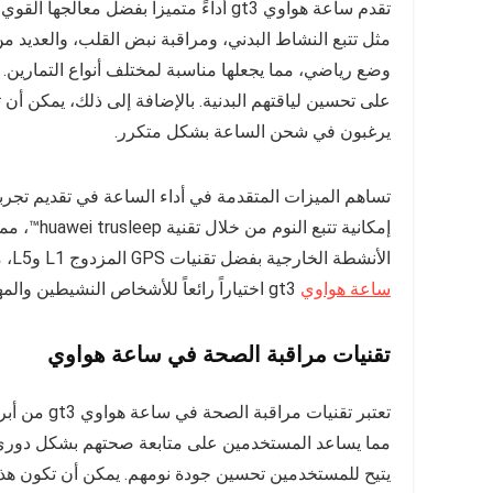
تقدم ساعة هواوي gt3 أداءً متميزاً بفض
وضع رياضي، مما يجعلها مناسبة لمختلف أنواع التمارين.
على تحسين لياقتهم البدنية. بالإضافة إلى ذلك، يمكن أن تد
يرغبون في شحن الساعة بشكل متكرر.
تساهم الميزات المتقدمة في أداء الساعة في تقديم تجرب
إمكانية ت
الأنشطة الخارجية بفضل تقنيات GPS المزدوج L1 وL5، مما يضمن دقة كبيرة في تحديد المواقع. كل هذه الميزات تجعل من
ساعة هواوي
gt3 اختياراً رائعاً للأشخاص النشيطين والمهتمين بالصحة.
تقنيات مراقبة الصحة في ساعة هواوي
تعتبر تقنيا
مما يساعد المستخدمين على متابعة صحتهم بشكل دوري. 
يتيح للمستخدمين تحسين جودة نومهم. يمكن أن تكون هذه