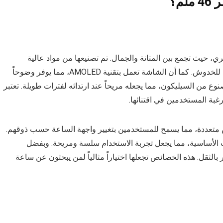
ملم بتصميم أنيق وعصري، حيث تجمع بين المتانة والجمال. تم تصنيعها من مواد عالية
الجودة، مما يمنحها حصانة أعلى للإشارة ويجعلها مقاومة للخدوش. كما أن الشاشة تعمل بتقنية AMOLED، مما يوفر وضوحاً
صنوع من السيليكون، مما يجعله مريحاً عند ارتدائه لفترات طويلة. تعتبر
رغبة المستخدمين في اقتنائها.
اعة هواوي gt3 خيارات تخصيص متعددة، مما يسمح للمستخدمين بتغيير واجهة الساعة حسب ذوقهم.
ت الأساسية، مما يجعل تجربة الاستخدام سلسة ومريحة. وبفضل
الثقل. هذه الخصائص تجعلها اختياراً مثالياً لمن يبحثون عن ساعة