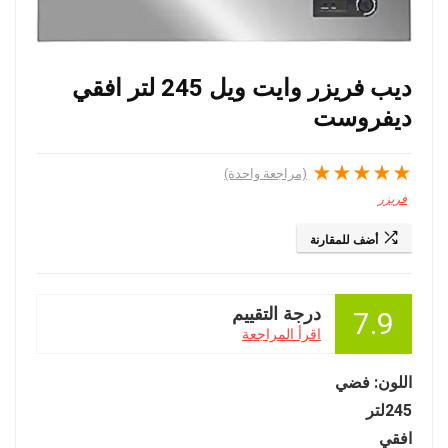
ديب فريزر وايت ويل 245 لتر افقي
ديفروست
★
★
★
★
★
(مراجعة واحدة)
فريزر
أضف للمقارنة
درجة التقييم
7.9
اقرأ المراجعة
اللون: فضي
245لتر
افقي