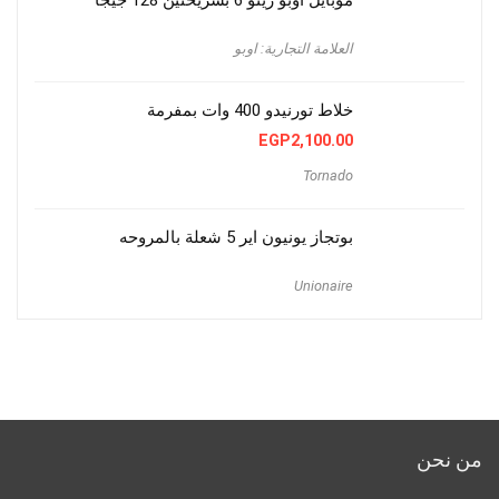
موبايل اوبو رينو 6 بشريحتين 128 جيجا
العلامة التجارية: اوبو
خلاط تورنيدو 400 وات بمفرمة
EGP
2,100.00
Tornado
بوتجاز يونيون اير 5 شعلة بالمروحه
Unionaire
من نحن