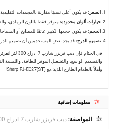
السعر:
قد يكون أغلى نسبيًا مقارنة بالمجمدات التقليدية.
خيارات ألوان محدودة:
متوفر فقط باللون الرمادي، والذ
الحجم:
قد يكون حجمها الكبير عائقًا للمطابخ أو المساح
تصميم الدرج:
قد يجد بعض المستخدمين أن تصميم الدرج 
في الختام فإن د
والتصميم الواسع، والتشغيل الموفر للطاقة، واللمسة النهائ
وأهلاً بالطعام الطازج اللذيذ مع Sharp FJ-EC27(ST)!
معلومات إضافية
المواصفة:
ديب فريزر شارب 7 ادراج 300 لتر انفرتر ديجيتال