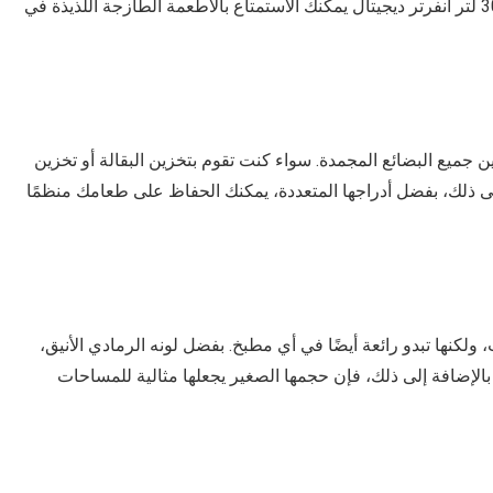
الفريزر لطعامك. ولكن مع ديب فريزر شارب 7 ادراج 300 لتر انفرتر ديجيتال يمكنك الاستمتاع بالأطعمة الطازجة اللذيذة في
رة لتخزين جميع البضائع المجمدة. سواء كنت تقوم بتخزين البقالة أو تخزين
ة إلى ذلك، بفضل أدراجها المتعددة، يمكنك الحفاظ على طعامك منظمًا
 ادراج 300 لتر عملية فحسب، ولكنها تبدو رائعة أيضًا في أي مطبخ. بفضل لونه الرمادي الأنيق،
الإضافة إلى ذلك، فإن حجمها الصغير يجعلها مثالية للمساحات