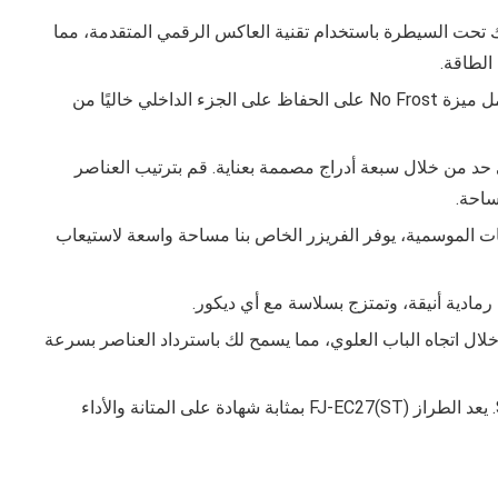
 تحت السيطرة باستخدام تقنية العاكس الرقمي المتقدمة، مما
الطاقة.
وداعًا لجلسات إزالة الجليد المملة. تعمل ميزة No Frost على الحفاظ على الجزء الداخلي خاليًا من
 حد من خلال سبعة أدراج مصممة بعناية. قم بترتيب العناصر
ساحة.
يات الموسمية، يوفر الفريزر الخاص بنا مساحة واسعة لاستيعاب
مادية أنيقة، وتمتزج بسلاسة مع أي ديكور.
ال اتجاه الباب العلوي، مما يسمح لك باسترداد العناصر بسرعة
ثق في الجودة الشهيرة لأجهزة Sharp. يعد الطراز FJ-EC27(ST) بمثابة شهادة على المتانة والأداء