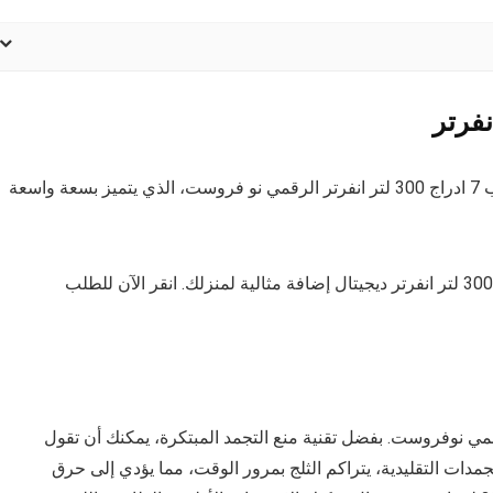
قم بترقية الفريزر الخاص بك باستخدام ديب فريزر شارب 7 ادراج 300 لتر انفرتر الرقمي نو فروست، الذي يتميز بسعة واسعة
بفضل ميزة توفير الطاقة يعد ديب فريزر شارب 7 ادراج 300 لتر انفرتر ديجيتال إضافة مثالية لمنزلك. انقر الآن للطلب
مي نوفروست. بفضل تقنية منع التجمد المبتكرة، يمكنك أن تقول
جمدات التقليدية، يتراكم الثلج بمرور الوقت، مما يؤدي إلى حرق