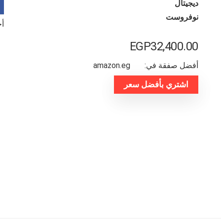
ديجيتال
نوفروست
أخر
EGP
32,400.00
أفضل صفقة في:
amazon.eg
اشتري بأفضل سعر