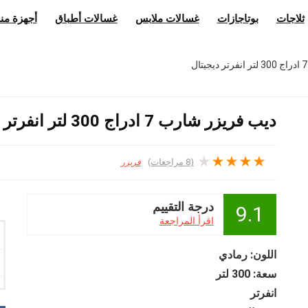
ثلاجات
بوتاجازات
غسالات ملابس
غسالات أطباق
أجهزة منز
ديب فريزر شارب 7 ادراج 300 لتر انفرتر ديجيتال
★
★
★
★
★
(
8
مراجعات)
فريزر
درجة التقييم
9.1
اقرأ المراجعة
اللون: رمادي
سعة: 300 لتر
انفرتر