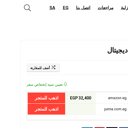
لية
مراجعات
اتصل بنا
EG
SA
أضف للمقارنة
تعيين تنبيه إنخفاض سعر
اذهب للمتجر
32,400 EGP
amazon.eg
اذهب للمتجر
jumia.com.eg