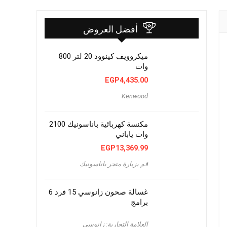
أفضل العروض
ميكروويف كينوود 20 لتر 800
وات
EGP
4,435.00
Kenwood
مكنسة كهربائية باناسونيك 2100
وات ياباني
EGP
13,369.99
قم بزيارة متجر باناسونيك
غسالة صحون زانوسي 15 فرد 6
برامج
العلامة التجارية: زانوسي