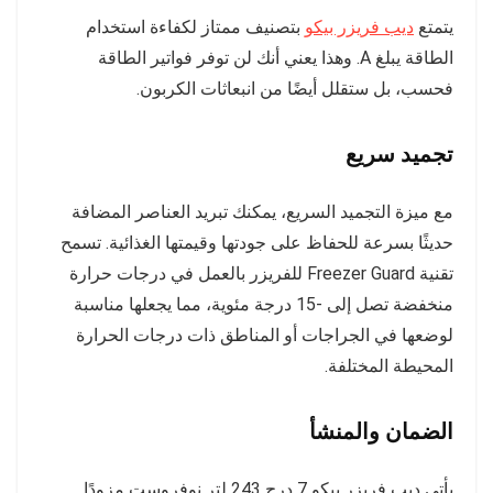
يتمتع
ديب فريزر بيكو
بتصنيف ممتاز لكفاءة استخدام
الطاقة يبلغ A. وهذا يعني أنك لن توفر فواتير الطاقة
فحسب، بل ستقلل أيضًا من انبعاثات الكربون.
تجميد سريع
مع ميزة التجميد السريع، يمكنك تبريد العناصر المضافة
حديثًا بسرعة للحفاظ على جودتها وقيمتها الغذائية. تسمح
تقنية Freezer Guard للفريزر بالعمل في درجات حرارة
منخفضة تصل إلى -15 درجة مئوية، مما يجعلها مناسبة
لوضعها في الجراجات أو المناطق ذات درجات الحرارة
المحيطة المختلفة.
الضمان والمنشأ
يأتي ديب فريزر بيكو 7 درج 243 لتر نوفروست مزودًا