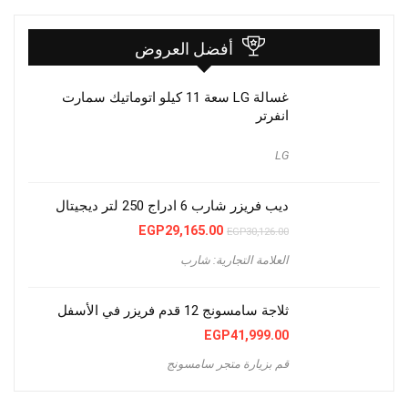
أفضل العروض
غسالة LG سعة 11 كيلو اتوماتيك سمارت
انفرتر
LG
ديب فريزر شارب 6 ادراج 250 لتر ديجيتال
السعر
السعر
EGP
29,165.00
EGP
30,126.00
الأصلي
الحالي
هو:
هو:
العلامة التجارية: شارب
EGP29,165.00.
EGP30,126.00.
ثلاجة سامسونج 12 قدم فريزر في الأسفل
EGP
41,999.00
قم بزيارة متجر سامسونج