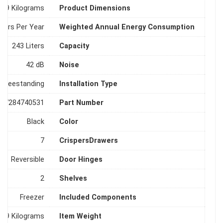
, 69 Kilograms
Product Dimensions
Hours Per Year
Weighted Annual Energy Consumption
‎243 Liters
Capacity
‎42 dB
Noise
‎Freestanding
Installation Type
‎7284740531
Part Number
‎Black
Color
‎7
CrispersDrawers
‎Reversible
Door Hinges
‎2
Shelves
‎Freezer
Included Components
‎69 Kilograms
Item Weight