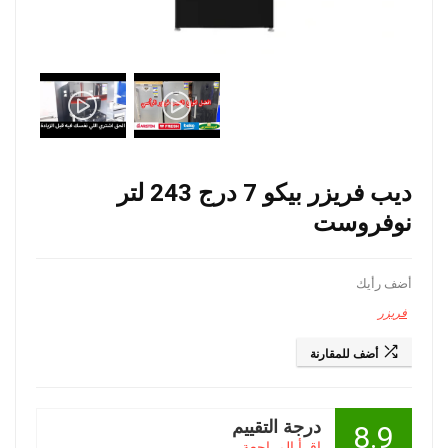
ديب فريزر بيكو 7 درج 243 لتر
نوفروست
أضف رأيك
فريزر
أضف للمقارنة
درجة التقييم
8.9
اقرأ المراجعة