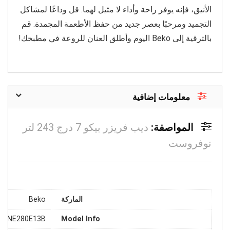
الأنيق، فإنه يوفر راحة وأداء لا مثيل لهما. قل وداعًا لمشاكل
التجميد ومرحبًا بعصر جديد من حفظ الأطعمة المجمدة. قم
بالترقية إلى Beko اليوم وأطلق العنان للروعة في مطبخك!
معلومات إضافية
المواصفة:
ديب فريزر بيكو 7 درج 243 لتر
نوفروست
الماركة
Beko
‎-RFNE280E13B
Model Info