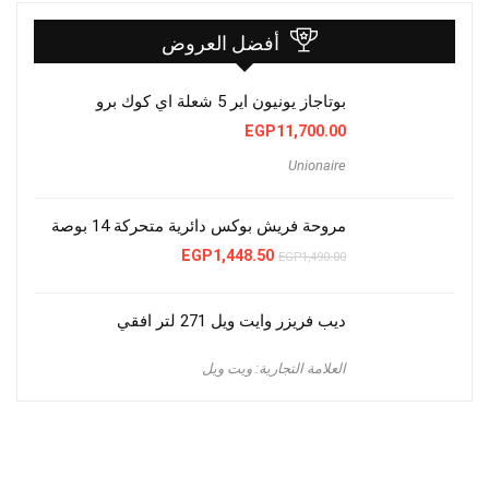
أفضل العروض
بوتاجاز يونيون اير 5 شعلة اي كوك برو
EGP
11,700.00
Unionaire
مروحة فريش بوكس دائرية متحركة 14 بوصة
السعر
السعر
EGP
1,448.50
EGP
1,490.00
الأصلي
الحالي
هو:
هو:
EGP1,448.50.
EGP1,490.00.
ديب فريزر وايت ويل 271 لتر افقي
العلامة التجارية: ويت ويل