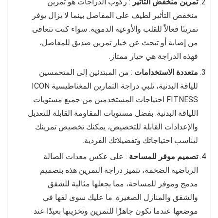
تمرين منخفض التأثير
: ركوب الدراجات هو تمرين
منخفض التأثير لطيف على المفاصل بينما لا يزال يوفر
تمرينًا فعالاً للقلب والأوعية الدموية. سواء كنت تتعافى
من إصابة أو تبحث عن خيار تمرين صديق للمفاصل،
فهذه الدراجة هي خيار ممتاز.
متعددة الاستخدامات
: من المبتدئين إلى المتحمسين
للياقة البدنية، تلبي دراجة التمارين المغناطيسية ICON
FITNESS احتياجات المستخدمين من جميع مستويات
اللياقة البدنية. بفضل مستويات المقاومة القابلة للتعديل
والإعدادات القابلة للتخصيص، يمكنك تخصيص تمرينك
ليناسب احتياجاتك وتفضيلاتك الفردية.
تصميم موفر للمساحة
: على عكس معدات الصالة
الرياضية الضخمة، تتميز دراجة التمرين هذه بتصميم
مدمج وموفر للمساحة، مما يجعلها مثالية للشقق
والشقق والمنازل الصغيرة. ما عليك سوى لفها في
موضعها عندما تكون جاهزًا للتمرين وتخزينها بعيدًا عند