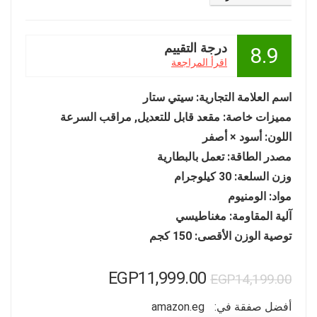
درجة التقييم
8.9
اقرأ المراجعة
اسم العلامة التجارية: سيتي ستار
مميزات خاصة: مقعد قابل للتعديل, مراقب السرعة
اللون: أسود × أصفر
مصدر الطاقة: تعمل بالبطارية
وزن السلعة: 30 كيلوجرام
مواد: الومنيوم
آلية المقاومة: مغناطيسي
توصية الوزن الأقصى: 150 كجم
السعر
السعر
EGP
11,999.00
EGP
14,199.00
الأصلي
الحالي
أفضل صفقة في:
amazon.eg
هو:
هو: