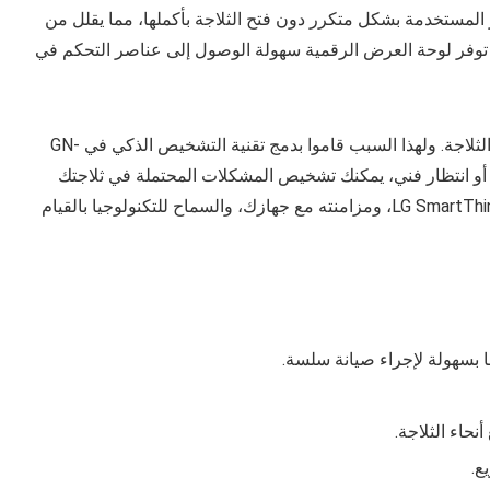
المستخدمة بشكل متكرر دون فتح الثلاجة بأكملها، مما يقلل من
، توفر لوحة العرض الرقمية سهولة الوصول إلى عناصر التحكم في
تتفهم شركة LG الإحباط الناتج عن التعامل مع مشكلات الثلاجة. ولهذا السبب قاموا بدمج تقنية التشخيص الذكي في GN-
 المعقدة أو انتظار فني، يمكنك تشخيص المشكلات المحتملة في ثلاجتك
باستخدام هاتفك الذكي. الأمر بسيط مثل تنزيل تطبيق LG SmartThinQ، ومزامنته مع جهازك، والسماح للتكنولوجيا بالقيام
بسهولة لإجراء صيانة سلسة.
حاء الثلاجة.
ع.