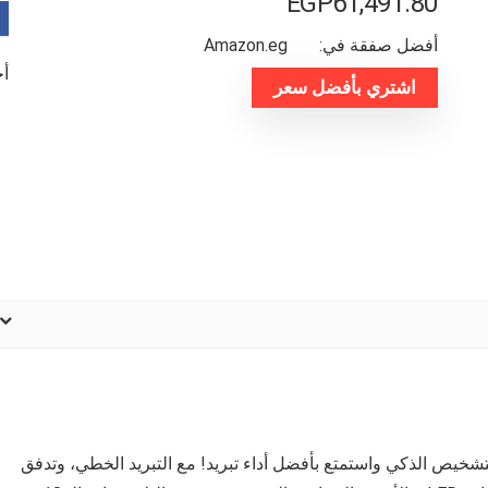
EGP
61,491.80
أفضل صفقة في:
amazon.eg
أخر
اشتري بأفضل سعر
18 قدم 506 لتر مع خاصية التشخيص الذكي واستمتع بأفضل أداء تبريد! مع التبريد الخطي، وتدفق