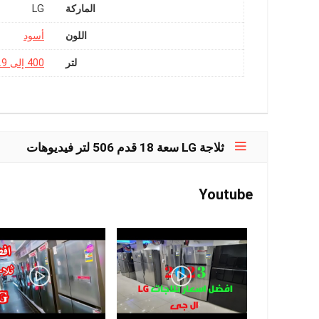
الماركة
LG
اللون
أسود
لتر
400 إلى 549.9 لتر
ثلاجة LG سعة 18 قدم 506 لتر فيديوهات
Youtube