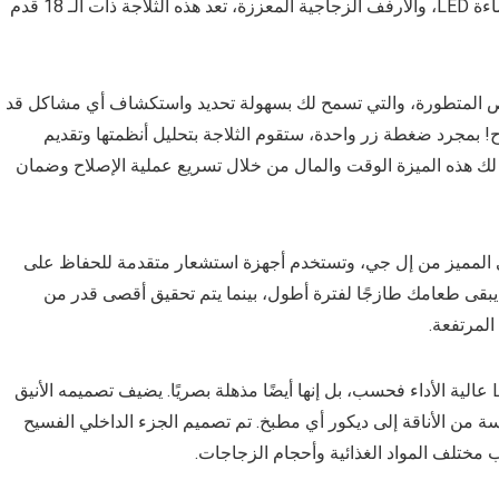
الهواء المتعدد، وتبريد الباب، وصينية الثلج المتحركة، وإضاءة LED، والأرفف الزجاجية المعززة، تعد هذه الثلاجة ذات الـ 18 قدم
شخيص المتطورة، والتي تسمح لك بسهولة تحديد واستكشاف أي مشاكل قد
اح! بمجرد ضغطة زر واحدة، ستقوم الثلاجة بتحليل أنظمتها وتقديم
ك هذه الميزة الوقت والمال من خلال تسريع عملية الإصلاح وضمان
 لتر بنظام التبريد الذكي المميز من إل جي، وتستخدم أجهزة استشعار متقدمة للحفاظ على
 يبقى طعامك طازجًا لفترة أطول، بينما يتم تحقيق أقصى قدر من
المرتفعة.
سعة 18 قدم 506 لتر LG GN-C722SGGL عالية الأداء فحسب، بل إنها أيضًا مذهلة بصريًا. يضيف تصميمه الأنيق
سة من الأناقة إلى ديكور أي مطبخ. تم تصميم الجزء الداخلي الفسيح
 مختلف المواد الغذائية وأحجام الزجاجات.