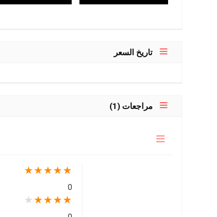
تاريخ السعر
مراجعات (1)
★
★
★
★
★
0
★
★
★
★
★
0