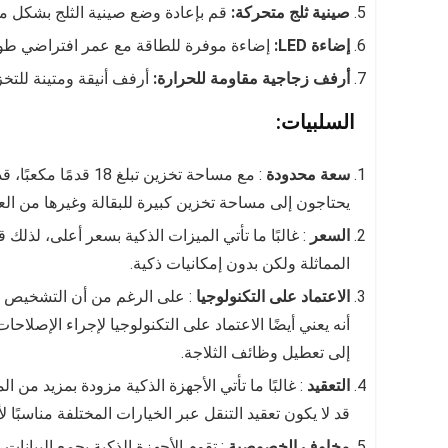
صينية ثلج متحركة:
قم بإعادة وضع صينية الثلج بشكل مر
إضاءة LED:
إضاءة موفرة للطاقة مع عمر افتراضي طو
أرفف زجاجية مقاومة للحرارة:
أرفف أنيقة ومتينة للتخز
السلبيات:
سعة محدودة
: مع مساحة تخزين تبل
يحتاجون إلى مساحة تخزين كبيرة للبقالة وغيرها من الع
السعر
: غالبًا ما تأتي الميزات الذكية بسعر أعلى، لذلك 
المماثلة ولكن بدون إمكانيات ذكية.
الاعتماد على التكنولوجيا
: على الرغم من أن التشخيص ال
أنه يعني أيضًا الاعتماد على التكنولوجيا لإجراء الإصلاح
إلى تعطيل وظائف الثلاجة.
التعقيد
: غالبًا ما تأتي الأجهزة الذكية مزودة بمزيد من 
قد لا يكون تعقيد التنقل عبر الخيارات المختلفة مناسبًا 
مخاوف الخصوصية
: تقوم الأجهزة الذكية بجمع البيانات