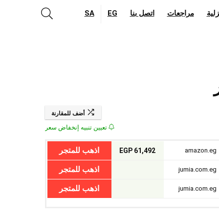
لية
مراجعات
اتصل بنا
EG
SA
أضف للمقارنة
تعيين تنبيه إنخفاض سعر
اذهب للمتجر
61,492 EGP
amazon.eg
اذهب للمتجر
jumia.com.eg
اذهب للمتجر
jumia.com.eg