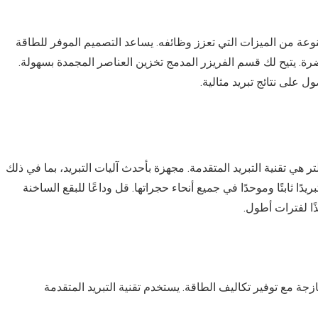
موعة متنوعة من الميزات التي تعزز وظائفه. يساعد التصميم الموفر للطاقة
ضرة. يتيح لك قسم الفريزر المدمج تخزين العناصر المجمدة بسهولة.
 على نتائج تبريد مثالية.
دى الميزات البارزة في ثلاجة يونيون اير 11 قدم 300 لتر هي تقنية التبريد المتقدمة. مجهزة بأحدث آليات التبريد، بما في ذلك
ا ثابتًا وموحدًا في جميع أنحاء حجراتها. قل وداعًا للبقع الساخنة
ًا لفترات أطول.
ة مع توفير تكاليف الطاقة. يستخدم تقنية التبريد المتقدمة