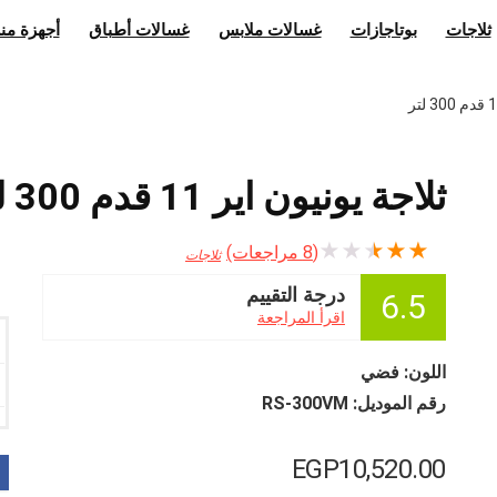
ثلاجات
بوتاجازات
غسالات ملابس
غسالات أطباق
أجهزة منز
ثلاجة يونيون اير 11 قدم 300 لتر
★
★
★
★
★
(
8
مراجعات)
ثلاجات
درجة التقييم
6.5
اقرأ المراجعة
اللون: فضي
رقم الموديل: RS-300VM
EGP
10,520.00