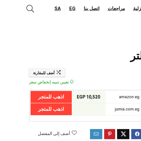
لية
مراجعات
اتصل بنا
EG
SA
أضف للمقارنة
تعيين تنبيه إنخفاض سعر
اذهب للمتجر
10,520 EGP
amazon.eg
اذهب للمتجر
jumia.com.eg
أضف إلى المفضل