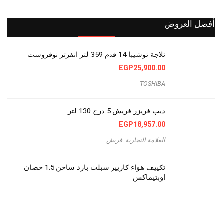
أفضل العروض
ثلاجة توشيبا 14 قدم 359 لتر انفرتر نوفروست
EGP
25,900.00
TOSHIBA
ديب فريزر فريش 5 درج 130 لتر
EGP
18,957.00
العلامة التجارية: فريش
تكييف هواء كاريير سبلت بارد ساخن 1.5 حصان
اوبتيماكس