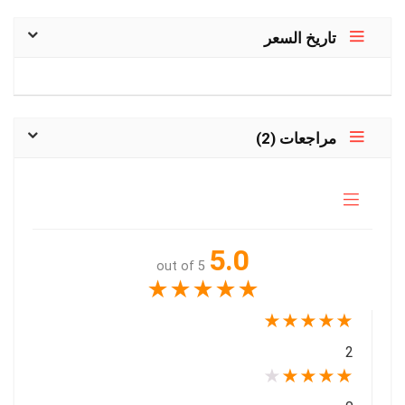
تاريخ السعر
مراجعات (2)
5.0
out of 5
★
★
★
★
★
★
★
★
★
★
2
★
★
★
★
★