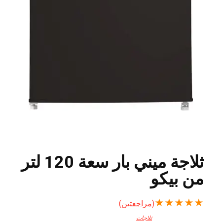
ثلاجة ميني بار سعة 120 لتر
من بيكو
★
★
★
★
★
(مراجعتين)
ثلاجات