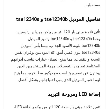
مستقبلية.
تفاصيل الموديل tse12340b و tse12340s
تأتي ثلاجة ميني بار 120 لتر من بيكو بموديلين رئيسيين،
وهما tse12340b و tse12340s. يتميز الموديل
tse12340b بلونه الأسود الجذاب، بينما يأتي الموديل
tse12340s بلون فضي أنيق. كلا الموديلين يوفران نفس
السعة والتقنيات، مما يمنح العملاء خيارات تناسب أذواقهم
المختلفة. تعد هذه التفصيلات مهمة للمستخدمين الذين
يبحثون عن تصميم يتناسب مع ديكور مطابخهم، مما يتيح
لهم اختيار الموديل الذي يلبي احتياجاتهم بشكل أفضل.
إضاءة LED ومروحة التبريد
تتميز ثلاجة ميني بار سعة 120 لتر من بيكو بإضاءة LED،