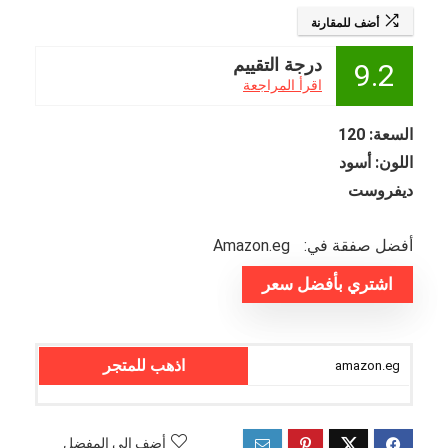
أضف للمقارنة
درجة التقييم
9.2
اقرأ المراجعة
السعة: 120
اللون: أسود
ديفروست
أفضل صفقة في:
amazon.eg
اشتري بأفضل سعر
اذهب للمتجر
amazon.eg
أضف إلى المفضل