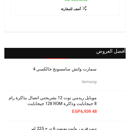
أضف للمقارنة
أفضل العروض
سمارت واتش​ سامسونج جالكسي 4
Samsung
موبايل ريدمي نوت 12 بشريحتي اتصال بذاكرة رام ‏
8 جيجابايت وذاكرة ROM‏ 128 جيجابايت
EGP
6,939.48
ديب فريزر وايت بوينت 6 درج 225 لتر