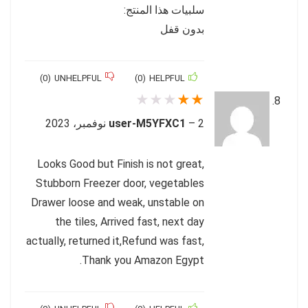
سلبيات هذا المنتج:
بدون قفل
)
0
(
UNHELPFUL
)
0
(
HELPFUL
★
★
★
★
★
2 نوفمبر، 2023
–
user-M5YFXC1
Looks Good but Finish is not great,
Stubborn Freezer door, vegetables
Drawer loose and weak, unstable on
the tiles, Arrived fast, next day
actually, returned it,Refund was fast,
Thank you Amazon Egypt.