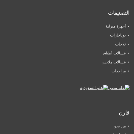
التصنيفات
أجهزة منزلية
بوتاجازات
ثلاجات
غسالات أطباق
غسالات ملابس
مراجعات
قارن
من نحن