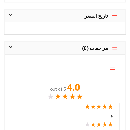
تاريخ السعر
مراجعات (8)
4.0
out of 5
★
★
★
★
★
★
★
★
★
★
5
★
★
★
★
★