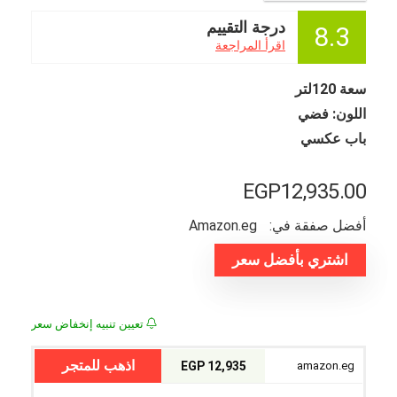
درجة التقييم
8.3
اقرأ المراجعة
سعة 120لتر
اللون: فضي
باب عكسي
EGP
12,935.00
أفضل صفقة في:
amazon.eg
اشتري بأفضل سعر
تعيين تنبيه إنخفاض سعر
اذهب للمتجر
12,935 EGP
amazon.eg