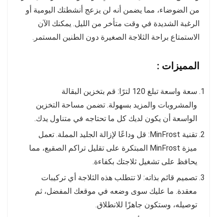
من الضوضاء، مما يضمن أنه لن يزعج أنشطتك اليومية أو
الرغبة الشديدة في وقت متأخر من الليل. يمكنك الآن
الاستمتاع براحة الثلاجة الصغيرة دون الطنين المستمر.
المميزات :
سعة واسعة تبلغ 120 لترًا: قم بتخزين البقالة
والمشروبات والمزيد بسهولة. تضمن مساحة التخزين
الواسعة أن يكون لديك كل ما تحتاجه في متناول يدك.
تقنية MinFrost: قل وداعًا لإزالة الجليد المملة. تعمل
ميزة MinFrost المبتكرة على تقليل تراكم الصقيع، مما
يحافظ على تشغيل ثلاجتك بكفاءة.
تصميم قائم بذاته: لا تتطلب هذه الثلاجة أي تركيبات
معقدة. ما عليك سوى وضعه في موقعك المفضل، ثم
توصيله، وستكون جاهزًا للانطلاق.