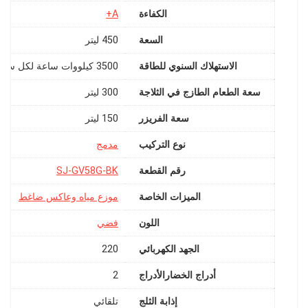
الكفاءة
A+
السعة
‎450 ليتر
الاستهلاك السنوي للطاقة
‎3500 كيلووات ساعة لكل سنة
سعة الطعام الطازج في الثلاجة
‎300 ليتر
سعة الفريزر
‎150 ليتر
نوع التركيب
رقم القطعة
‎SJ-GV58G-BK
الميزات الخاصة
اللون
فضي
الجهد الكهربائي
‎220
أدراج الخضارالأدراج
‎2
إذابة الثلج