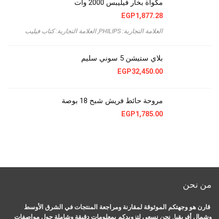
مكواة بخار فيليبس 2000 وات
EGP
1,877.28
العلامة التجارية: PHILIPS
,
العلامة التجارية: كتاب فيليب
بلاي ستيشن 5 سوني سليم
EGP
32,450.00
مروحة حائط فريش شبح 18 بوصة
EGP
1,785.00
من نحن
قارن هو وجهتكم الموثوقة لمقارنة ومراجعة المنتجات في الشرق الأوسط
وشمال أفريقيا. نحن نسعى لتزويدكم بمعلومات دقيقة وشاملة حول مواصفات