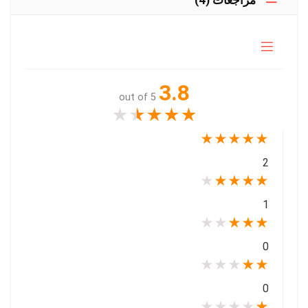
3.8
out of 5
★
★
★
★
★
★
★
★
★
★
2
★
★
★
★
★
1
★
★
★
★
★
0
★
★
★
★
★
0
★
★
★
★
★