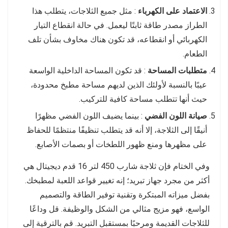
الاعتماد على الكهرباء
: مثل جميع الثلاجات، يتطلب هذا
الطراز مصدر طاقة ثابتًا ليعمل. في حالة انقطاع التيار
الكهربائي أو انقطاعه، قد تكون هناك مخاوف بشأن تلف
الطعام.
متطلبات المساحة
: قد تكون المساحة الداخلية الواسعة
عيبًا بالنسبة لأولئك الذين لديهم مساحة مطبخ محدودة،
حيث أنها تتطلب مساحة كافية للتركيب.
صيانة اللون الفضي
: بينما يضيف اللون الفضي مظهرًا
أنيقًا إلى الثلاجة، إلا أنه قد يتطلب تنظيفًا منتظمًا للحفاظ
على مظهرها ومنع ظهور اللطخات أو بصمات الأصابع.
وفي الختام فإن ثلاجة شارب 450 لتر 16 قدم ديجيتال هي
أكثر من مجرد جهاز تبريد؛ إنه تغيير قواعد اللعبة لمطبخك.
بفضل ميزاته المبتكرة وتقنية توفير الطاقة والتصميم
الواسع، فهو مزيج مثالي من الشكل والوظيفة. قل وداعًا
للثلاجات القديمة ومرحبًا بمستقبل التبريد. قم بالترقية إلى