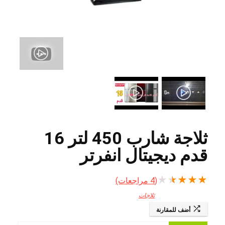
ثلاجة شارب 450 لتر 16
قدم ديجيتال انفرتر
★
★
★
★
★
(
4
مراجعات)
ثلاجات
أضف للمقارنة