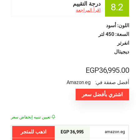
درجة التقييم
8.2
اقرأ المراجعة
اللون: أسود
السعة: 450 لتر
انفرتر
ديجيتال
EGP
36,995.00
أفضل صفقة في:
amazon.eg
اشتري بأفضل سعر
تعيين تنبيه إنخفاض سعر
اذهب للمتجر
36,995 EGP
amazon.eg