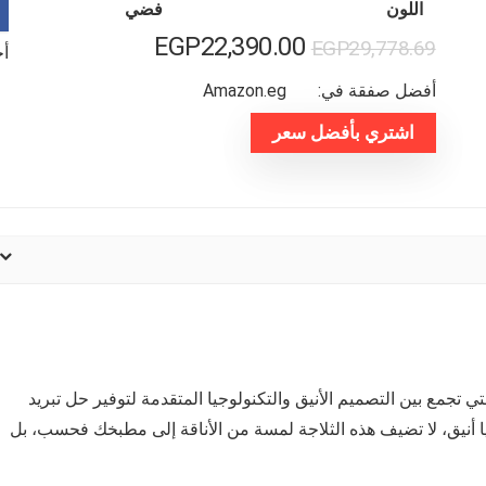
اللون
فضي
السعر
السعر
EGP
22,390.00
EGP
29,778.69
أخر
الأصلي
الحالي
أفضل صفقة في:
amazon.eg
هو:
هو:
اشتري بأفضل سعر
EGP29,778.69.
EGP22,390.00.
 الأجهزة التي تجمع بين التصميم الأنيق والتكنولوجيا المتقدمة لتوفير حل تبريد
 أنيق، لا تضيف هذه الثلاجة لمسة من الأناقة إلى مطبخك فحسب، بل