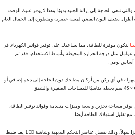
حدى الميزات الرئيسية لهذه الثلاجة هي تقنية No Frost، والتي تلغي الحاجة إلى إزالة الجليد يدويًا. وهذا لا يوفر عليك الوقت
ة أطول. يضيف اللون الفضي لمسة عصرية ومتطورة إلى الجمال العام
با
لتكون موفرة للطاقة، مما يساعدك على توفير فواتير الكهرباء. في
ى عوامل مثل درجة الحرارة المحيطة وأنماط الاستخدام، فقد تم
ى أساس يومي.
ة بسهولة في أي ركن من أركان مطبخك دون الحاجة إلى دعم إضافي أو
ال يوفر مساحة تخزين واسعة وميزات متقدمة وفوائد توفير الطاقة.
ع تقليل استهلاك الطاقة أيضًا.
يعد التنقل بين ميزات ثلاجة توشيبا 355 لتر نوفروست أمرًا سهلاً، وذلك بفضل عناصر التحكم البديهية وشاشة LED. يعد ضبط