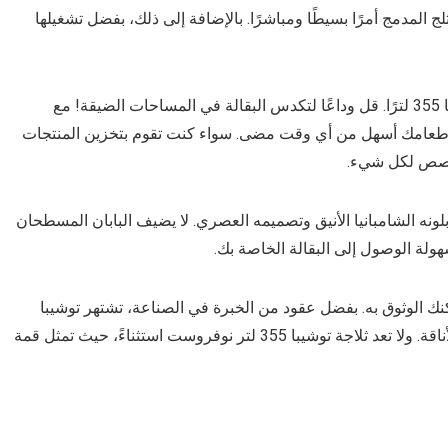
ج المدمج أمرًا بسيطًا ومباشرًا. بالإضافة إلى ذلك، بفضل تشغيلها
ادخل إلى الداخل وستجد مساحة داخلية كهفية تبلغ سعتها 355 لترًا. قل وداعًا لتكدس البقالة في المساحات الضيقة! مع
يم طعامك أسهل من أي وقت مضى. سواء كنت تقوم بتخزين المنتجات
مخصص لكل شيء.
وفروست سوف تنبهر بلونه الشامبانيا الأنيق وتصميمه العصري. لا يضيف البابان المسطحان
لة الوصول إلى البقالة الخاصة بك.
مكنك الوثوق به. بفضل عقود من الخبرة في الصناعة، تشتهر توشيبا
بإنتاج منتجات عالية الجودة تجمع بين الابتكار والمتانة والأناقة. ولا تعد ثلاجة توشيبا 355 لتر نوفروست استثناءً، حيث تمثل قمة