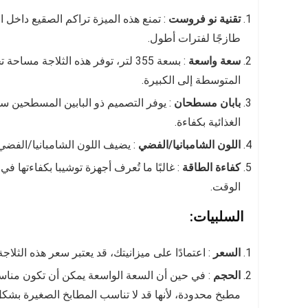
تقنية نو فروست
: تمنع هذه الميزة تراكم الصقيع داخل ال
طازجًا لفترات أطول.
سعة واسعة
: بسعة 355 لتر، توفر هذه الثلاجة م
المتوسطة إلى الكبيرة.
بابان مسطحان
: يوفر التصميم ذو البابين المسطحين سه
الغذائية بكفاءة.
اللون الشامبانيا/الفضي
: يضيف اللون الشامبانيا/الفضي 
كفاءة الطاقة
: غالبًا ما تُعرف أجهزة توشيبا بكفاءتها ف
الوقت.
السلبيات:
السعر
: اعتمادًا على ميزانيتك، قد يعتبر سعر هذه الثلاج
الحجم
: في حين أن السعة الواسعة يمكن أن تكون مناسبة ل
مطبخ محدودة، لأنها قد لا تناسب المطابخ الصغيرة بشكل