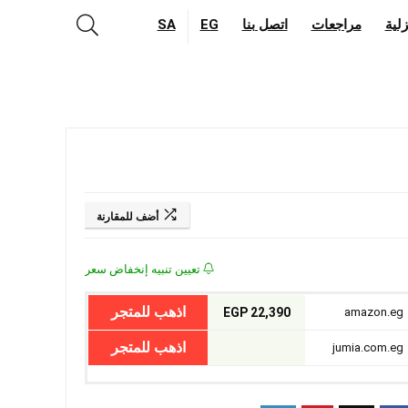
لية
مراجعات
اتصل بنا
EG
SA
أضف للمقارنة
تعيين تنبيه إنخفاض سعر
اذهب للمتجر
22,390 EGP
amazon.eg
اذهب للمتجر
jumia.com.eg