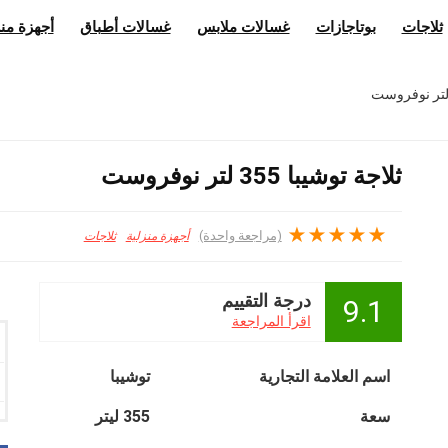
ثلاجات
بوتاجازات
غسالات ملابس
غسالات أطباق
أجهزة منز
ثلاجة توشيبا 355 لتر نوفروست
★
★
★
★
★
(مراجعة واحدة)
أجهزة منزلية
ثلاجات
درجة التقييم
9.1
اقرأ المراجعة
اسم العلامة التجارية
توشيبا
سعة
355 ليتر