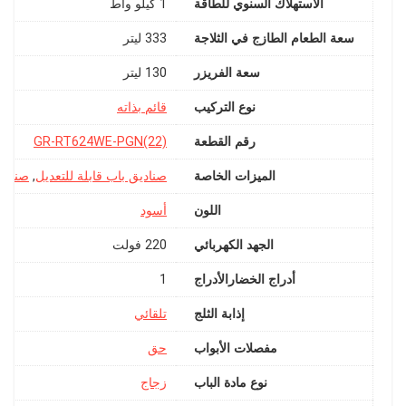
الاستهلاك السنوي للطاقة
‎1 كيلو واط
سعة الطعام الطازج في الثلاجة
‎333 ليتر
سعة الفريزر
‎130 ليتر
نوع التركيب
رقم القطعة
‎GR-RT624WE-PGN(22)
الميزات الخاصة
صناديق باب قابلة للتعديل
,
اللون
أسود
الجهد الكهربائي
‎220 فولت
أدراج الخضارالأدراج
‎1
إذابة الثلج
مفصلات الأبواب
نوع مادة الباب