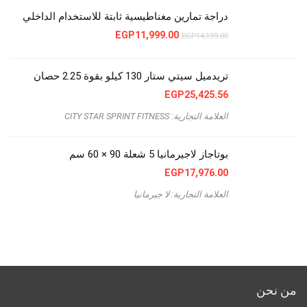
دراجة تمارين مغناطيسية ثابتة للاستخدام الداخلي
السعر
السعر
EGP
11,999.00
EGP
14,199.00
الأصلي
الحالي
هو:
هو:
EGP11,999.00.
EGP14,199.00.
تريدميل سيتي ستار 130 كيلو بقوة 2.25 حصان
EGP
25,425.56
العلامة التجارية: CITY STAR SPRINT FITNESS
بوتاجاز لاجيرمانيا 5 شعلة 90 × 60 سم
EGP
17,976.00
العلامة التجارية: لا جيرمانيا
من نحن