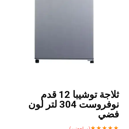
ثلاجة توشيبا 12 قدم
نوفروست 304 لتر لون
فضي
★
★
★
★
★
(مراجعتين)