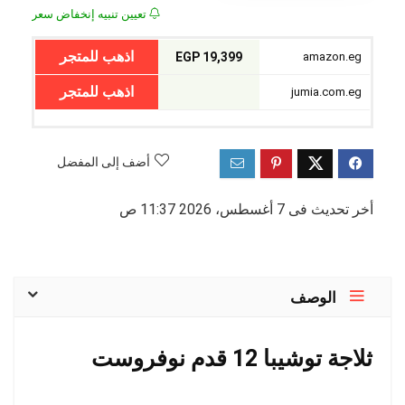
تعيين تنبيه إنخفاض سعر
اذهب للمتجر
19,399 EGP
amazon.eg
اذهب للمتجر
jumia.com.eg
أضف إلى المفضل
أخر تحديث فى 7 أغسطس، 2026 11:37 ص
الوصف
ثلاجة توشيبا 12 قدم نوفروست