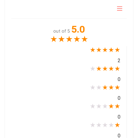
5.0
out of 5
★
★
★
★
★
★
★
★
★
★
2
★
★
★
★
★
0
★
★
★
★
★
0
★
★
★
★
★
0
★
★
★
★
★
0