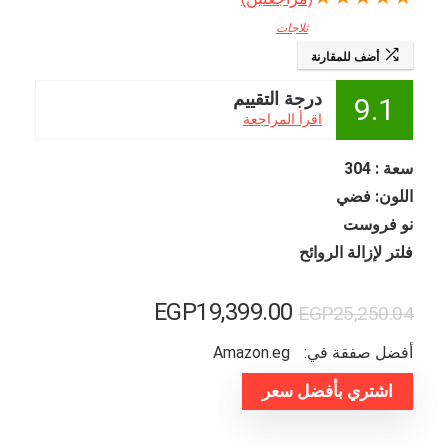
ثلاجات
أضف للمقارنة
درجة التقييم
9.1
اقرأ المراجعة
سعة : 304
اللون: فضي
نو فروست
فلتر لإزالة الروائح
السعر
السعر
EGP
19,399.00
EGP
25,250.04
الأصلي
الحالي
أفضل صفقة في:
amazon.eg
هو:
هو:
اشتري بأفضل سعر
EGP25,250.04.
EGP19,399.00.