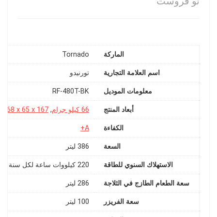
نو فروست
الماركة
Tornado
اسم العلامة التجارية
معلومات الموديل
‎RF-480T-BK
أبعاد المنتج
66 كيلو جرام
,
‎68 x 65 x 167 سم
الكفاءة
A+
السعة
‎386 ليتر
الاستهلاك السنوي للطاقة
‎220 كيلووات ساعة لكل سنة
سعة الطعام الطازج في الثلاجة
‎286 ليتر
سعة الفريزر
‎100 ليتر