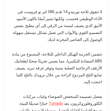
لا تتفوق ثلاجة تورنيدو 14 قدم 386 لتر نو فروست في
الأداء الوظيفي فحسب، ولكنها تتميز أيضًا باللون الأسود
الأنيق الذي يضيف لمسة من الرقي إلى أي مطبخ. يضمن
التصميم القوي والأبواب التي تعمل بشكل مستقل سهولة
الوصول إلى العناصر المخزنة لديك.
تتضمن الحزمة الهيكل الداخلي للثلاجة، المصنوع من مادة
ABS المضادة للبكتيريا، مما يضمن تخزينًا صحيًا لطعامك.
الأرفف الزجاجية الصلبة متينة وتوفر غرفة تبريد. يضيف
صانع الثلج المزدوج الراحة من خلال تزويدك بالثلج كلما
احتجت إليه.
بفضل تصميمه المنخفض الضوضاء وغياب مركبات
الكلوروفلوروكربون، يعد
Tornado
خيارًا صديقًا للبيئة.
تسمح أقدامها القابلة للتعديل بسهولة التسوية والثبات.