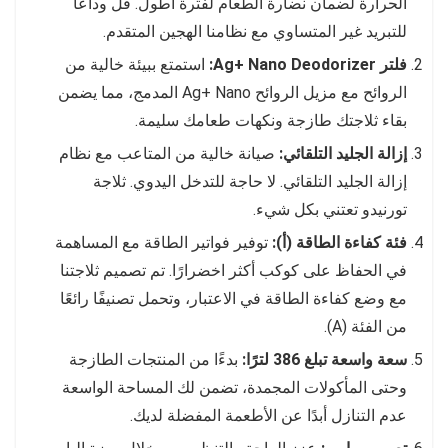
الحرارة لضمان نضارة الطعام لفترة أطول. قل وداعًا
للتبريد غير المتساوي مع نظامنا الهجين المتقدم.
فلتر Ag+ Nano Deodorizer:
استمتع ببيئة خالية من
الروائح مع مزيل الروائح Ag+ Nano المدمج، مما يضمن
بقاء ثلاجتك طازجة ونكهات طعامك سليمة.
إزالة الجليد التلقائي:
صيانة خالية من المتاعب مع نظام
إزالة الجليد التلقائي. لا حاجة للتدخل اليدوي. ثلاجة
تورنيدو تعتني بكل شيء.
فئة كفاءة الطاقة (أ):
توفير فواتير الطاقة مع المساهمة
في الحفاظ على كوكب أكثر اخضرارًا. تم تصميم ثلاجتنا
مع وضع كفاءة الطاقة في الاعتبار، وتحمل تصنيفًا رائعًا
من الفئة (A).
سعة واسعة تبلغ 386 لترًا:
بدءًا من المنتجات الطازجة
وحتى المأكولات المجمدة، تضمن لك المساحة الواسعة
عدم التنازل أبدًا عن الأطعمة المفضلة لديك.