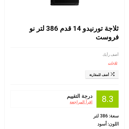
ثلاجة تورنيدو 14 قدم 386 لتر نو
فروست
أضف رأيك
ثلاجات
أضف للمقارنة
درجة التقييم
8.3
اقرأ المراجعة
سعة: 386 لتر
اللون: أسود