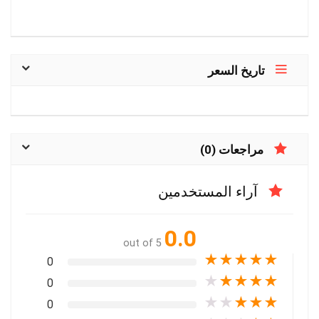
تاريخ السعر
مراجعات (0)
آراء المستخدمين
0.0
out of 5
★
★
★
★
★
0
★
★
★
★
★
0
★
★
★
★
★
0