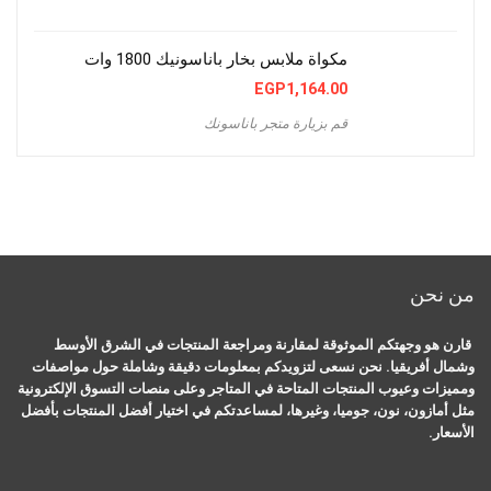
مكواة ملابس بخار باناسونيك 1800 وات
EGP
1,164.00
قم بزيارة متجر باناسونك
من نحن
قارن هو وجهتكم الموثوقة لمقارنة ومراجعة المنتجات في الشرق الأوسط
وشمال أفريقيا. نحن نسعى لتزويدكم بمعلومات دقيقة وشاملة حول مواصفات
ومميزات وعيوب المنتجات المتاحة في المتاجر وعلى منصات التسوق الإلكترونية
مثل أمازون، نون، جوميا، وغيرها، لمساعدتكم في اختيار أفضل المنتجات بأفضل
الأسعار.