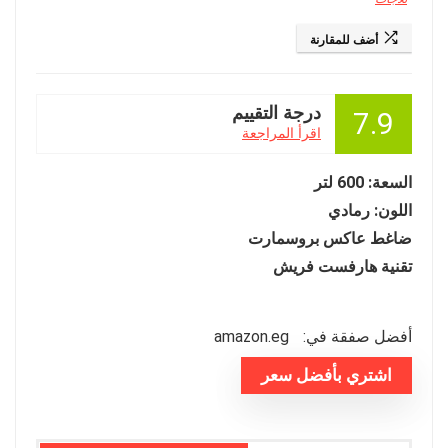
أضف للمقارنة
درجة التقييم
7.9
اقرأ المراجعة
السعة: 600 لتر
اللون: رمادي
ضاغط عاكس بروسمارت
تقنية هارفست فريش
أفضل صفقة في:
amazon.eg
اشتري بأفضل سعر