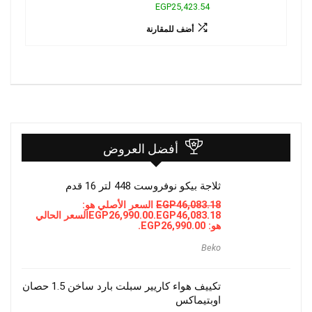
EGP25,423.54
أضف للمقارنة
أفضل العروض
ثلاجة بيكو نوفروست 448 لتر 16 قدم
46,083.18
EGP
السعر الأصلي هو:
EGP46,083.18.
26,990.00
EGP
السعر الحالي
هو: EGP26,990.00.
Beko
تكييف هواء كاريير سبلت بارد ساخن 1.5 حصان
اوبتيماكس