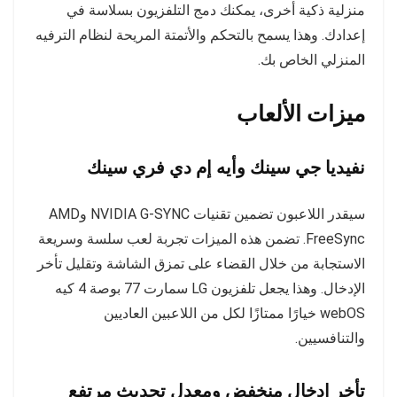
منزلية ذكية أخرى، يمكنك دمج التلفزيون بسلاسة في
إعدادك. وهذا يسمح بالتحكم والأتمتة المريحة لنظام الترفيه
المنزلي الخاص بك.
ميزات الألعاب
نفيديا جي سينك وأيه إم دي فري سينك
سيقدر اللاعبون تضمين تقنيات NVIDIA G-SYNC وAMD
FreeSync. تضمن هذه الميزات تجربة لعب سلسة وسريعة
الاستجابة من خلال القضاء على تمزق الشاشة وتقليل تأخر
الإدخال. وهذا يجعل تلفزيون LG سمارت 77 بوصة 4 كيه
webOS خيارًا ممتازًا لكل من اللاعبين العاديين
والتنافسيين.
تأخر إدخال منخفض ومعدل تحديث مرتفع