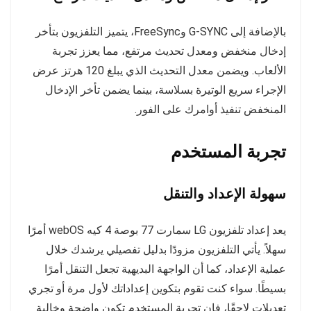
بالإضافة إلى G-SYNC وFreeSync، يتميز التلفزيون بتأخر
إدخال منخفض ومعدل تحديث مرتفع، مما يعزز تجربة
الألعاب. ويضمن معدل التحديث الذي يبلغ 120 هرتز عرض
الإجراء سريع الوتيرة بسلاسة، بينما يضمن تأخر الإدخال
المنخفض تنفيذ أوامرك على الفور.
تجربة المستخدم
سهولة الإعداد والتنقل
يعد إعداد تلفزيون LG سمارت 77 بوصة 4 كيه webOS أمرًا
سهلاً. يأتي التلفزيون مزودًا بدليل تفصيلي يرشدك خلال
عملية الإعداد، كما أن الواجهة البديهية تجعل التنقل أمرًا
بسيطًا. سواء كنت تقوم بتكوين إعداداتك لأول مرة أو تجري
تعديلات لاحقًا، فإن تجربة المستخدم تكون واضحة وخالية