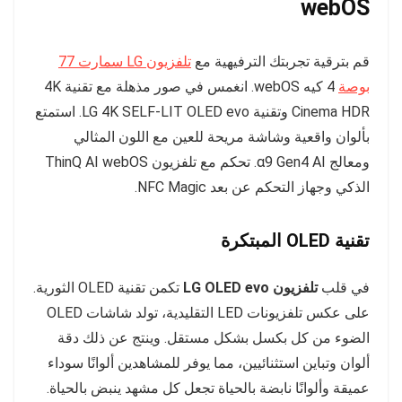
webOS
قم بترقية تجربتك الترفيهية مع
تلفزيون LG سمارت 77
بوصة
4 كيه webOS. انغمس في صور مذهلة مع تقنية 4K
Cinema HDR وتقنية LG 4K SELF-LIT OLED evo. استمتع
بألوان واقعية وشاشة مريحة للعين مع اللون المثالي
ومعالج α9 Gen4 AI. تحكم مع تلفزيون ThinQ AI webOS
الذكي وجهاز التحكم عن بعد NFC Magic.
تقنية OLED المبتكرة
في قلب
تلفزيون LG OLED evo
تكمن تقنية OLED الثورية.
على عكس تلفزيونات LED التقليدية، تولد شاشات OLED
الضوء من كل بكسل بشكل مستقل. وينتج عن ذلك دقة
ألوان وتباين استثنائيين، مما يوفر للمشاهدين ألوانًا سوداء
عميقة وألوانًا نابضة بالحياة تجعل كل مشهد ينبض بالحياة.