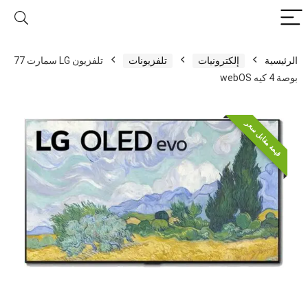
الرئيسية
إلكترونيات
تلفزيونات
تلفزيون LG سمارت 77
بوصة 4 كيه webOS
قيمة مقابل سعر