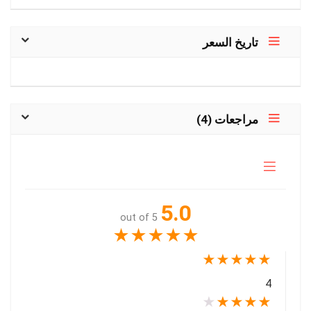
تاريخ السعر
مراجعات (4)
5.0
out of 5
★
★
★
★
★
★
★
★
★
★
4
★
★
★
★
★