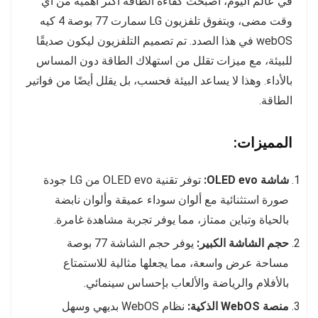
في عالم اليوم، أصبحت كفاءة الطاقة أكثر أهمية من أي
وقت مضى، ويتفوق تلفزيون LG سمارت 77 بوصة 4 كيه
webOS في هذا الصدد. تم تصميم التلفزيون ليكون صديقًا
للبيئة، مع ميزات تقلل من استهلاك الطاقة دون المساس
بالأداء. وهذا لا يساعد البيئة فحسب، بل يقلل أيضًا من فواتير
الطاقة.
المميزات:
شاشة OLED evo:
توفر تقنية OLED evo من LG جودة
صورة استثنائية مع ألوان سوداء عميقة وألوان نابضة
بالحياة وتباين ممتاز، مما يوفر تجربة مشاهدة غامرة.
حجم الشاشة الكبير:
يوفر حجم الشاشة 77 بوصة
مساحة عرض واسعة، مما يجعلها مثالية للاستمتاع
بالأفلام والرياضة والألعاب بإحساس سينمائي.
منصة WebOS الذكية:
نظام WebOS بديهي وسهل