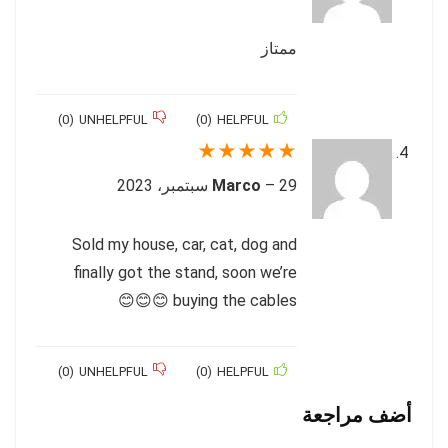
ممتاز
)
0
(
UNHELPFUL
)
0
(
HELPFUL
★
★
★
★
★
29 سبتمبر، 2023
–
Marco
Sold my house, car, cat, dog and
finally got the stand, soon we’re
buying the cables 😊😊😊
)
0
(
UNHELPFUL
)
0
(
HELPFUL
أضف مراجعة