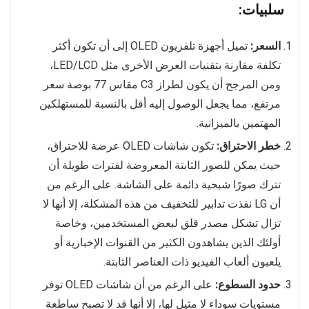
سلبيات:
السعر:
تميل أجهزة تلفزيون OLED إلى أن تكون أكثر
تكلفة مقارنة بتقنيات العرض الأخرى مثل LED/LCD،
ومن المرجح أن يكون لطراز C3 مقاس 77 بوصة سعر
مرتفع، مما يجعل الوصول إليه أقل بالنسبة للمستهلكين
المهتمين بالميزانية.
خطر الاحتراق:
تكون شاشات OLED عرضة للاحتراق،
حيث يمكن للصور الثابتة المعروضة لفترات طويلة أن
تترك صورًا شبحية دائمة على الشاشة. على الرغم من
أن LG نفذت تدابير للتخفيف من هذه المشكلة، إلا أنها لا
تزال تشكل مصدر قلق لبعض المستخدمين، وخاصة
أولئك الذين يشاهدون الكثير من القنوات الإخبارية أو
يلعبون ألعاب الفيديو ذات العناصر الثابتة.
حدود السطوع:
على الرغم من أن شاشات OLED توفر
مستويات سوداء لا مثيل لها، إلا أنها قد لا تصبح ساطعة