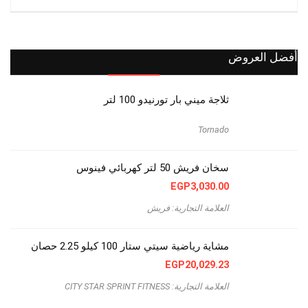
أفضل العروض
ثلاجة ميني بار تورنيدو 100 لتر
Tornado
سخان فريش 50 لتر كهربائي فينوس
EGP
3,030.00
العلامة التجارية: فريش
مشاية رياضية سيتي ستار 100 كيلو 2.25 حصان
EGP
20,029.23
العلامة التجارية: CITY STAR SPRINT FITNESS