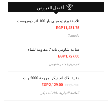
أفضل العروض
ثلاجة تورنيدو مينى بار 100 لتر ديفروست
EGP
11,481.75
Tornado
ساعة شاومي باند 7 مقاومة للماء
EGP
1,727.00
قم بزيارة متجر شاومي
دفاية بلاك اند ديكر بمروحة 2000 وات
السعر
السعر
EGP
2,129.00
EGP
2,559.30
الأصلي
الحالي
هو:
هو:
العلامة التجارية: بلاك اند ديكر
EGP2,129.00.
EGP2,559.30.