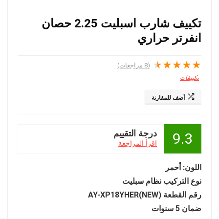
تكييف شارب اسبليت 2.25 حصان
انفرتر حراري
★
★
★
★
★
(
8
مراجعات)
تكييفات
أضف للمقارنة
درجة التقييم
9.3
اقرأ المراجعة
اللون: أحمر
نوع التركيب ‎نظام سبليت
رقم القطعة ‎AY-XP18YHER(NEW)
ضمان 5 سنوات