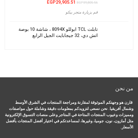
السعر
السعر
EGP
29,905.51
EGP
39,805.56
الأصلي
الحالي
هو:
هو:
قم بزيارة متجر بيكو
EGP29,905.51.
EGP39,805.56.
تابلت TCL ابوللو 8094X ، شاشة 10 بوصة
اتش دي، 32 جيجابايت الجيل الرابع
من نحن
قارن هو وجهتكم الموثوقة لمقارنة ومراجعة المنتجات في الشرق الأوسط
وشمال أفريقيا. نحن نسعى لتزويدكم بمعلومات دقيقة وشاملة حول مواصفات
ومميزات وعيوب المنتجات المتاحة في المتاجر وعلى منصات التسوق الإلكترونية
مثل أمازون، نون، جوميا، وغيرها، لمساعدتكم في اختيار أفضل المنتجات بأفضل
الأسعار.