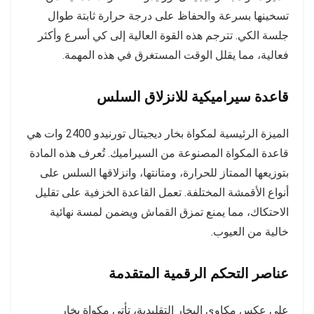
تسخينها بسرعة والحفاظ على درجة حرارة ثابتة طوال
جلسة الكي. تترجم هذه القوة العالية إلى كي أسرع وأكثر
فعالية، مما يقلل الوقت المستغرق في هذه المهمة.
قاعدة سيراميكية للانزلاق السلس
الميزة الرئيسية لمكواة بخار ديجيتال تورنيدو 2400 وات هي
قاعدة المكواة المصنوعة من السيراميك. تُعرف هذه المادة
بتوزيعها الممتاز للحرارة، ومتانتها، وانزلاقها السلس على
أنواع الأقمشة المختلفة. تعمل القاعدة الخزفية على تقليل
الاحتكاك، مما يمنع تمزق القماش ويضمن لمسة نهائية
خالية من العيوب.
عناصر التحكم الرقمية المتقدمة
على عكس مكاوي البخار التقليدية، تأتي مكواة بخار