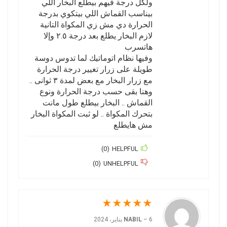
ولكل درجة فيهم بيطلع البخار اللي
بيناسب القماش اللي بيتكوي بدرجة
الحرارة دي مش زي المكواة التانية
لازم البخار يطلع بعد درجة ٢.٥ وإلا
هاتسرب
وفيها نظام اتوماتيك لما تدوس دوسة
طويلة على زرار تغيير درجة الحرارة
مع زرار البخار مع بعض لمدة ٣ ثوانى ..
وهنا بقى حسب درجة الحرارة ونوع
القماش .. البخار بيطلع طول مانت
بتحرك المكواة .. لو ثبت المكواة البخار
مش هايطلع
)
0
(
HELPFUL
)
0
(
UNHELPFUL
★
★
★
★
★
6 يناير، 2024
–
NABIL