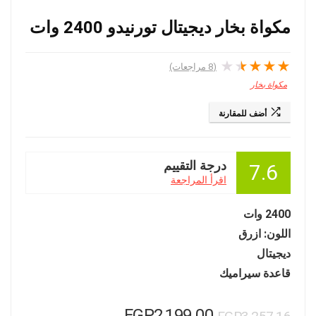
مكواة بخار ديجيتال تورنيدو 2400 وات
★
★
★
★
★
(
8
مراجعات)
مكواة بخار
أضف للمقارنة
درجة التقييم
7.6
اقرأ المراجعة
2400 وات
اللون: ازرق
ديجيتال
قاعدة سيراميك
السعر
السعر
EGP
2,199.00