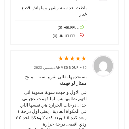
باظت بعد سنه وشهر وملهاش قطع
غيار
)
0
(
HELPFUL
)
0
(
UNHELPFUL
★
★
★
★
★
30 ديسمبر، 2023
–
AHMED NOUR
بستخدمها بقالى تقريبا سنه .. منتج
ممتاز لو فهمته
في الاول واجهت شوية صعوبة انى
افهم نظامها بس لما فهمت عجبتني
جدا .. درجات الحرارة هي نفسها اللي
في المكواة العادية .. يعنى اول درجة ١
وبعد كده ١.٥ وبعد كده ٢ وهكذا لحد ٣.٥
ودي اقصى درجة حرارة