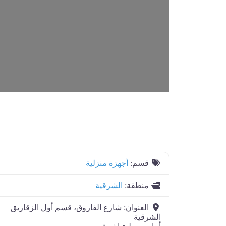
L
o
a
d
i
n
.
.
قسم:
أجهزة منزلية
منطقة:
الشرقية
العنوان:
شارع الفاروق، قسم أول الزقازيق
الشرقية