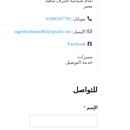
أمام صيدلية اشرف سعيد
مصر
موبايل:
01066587782
الإيميل:
sagedmohamed83@gmail.com
Facebook
مميزات:
خدمة التوصيل
للتواصل
الإسم
*