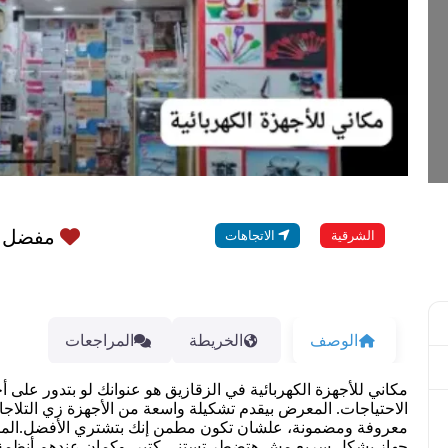
مفضل
الشرقية
الاتجاهات
الوصف
الخريطة
المراجعات
مكاني للأجهزة الكهربائية في الزقازيق هو عنوانك لو بتدور على 
الاحتياجات. المعرض بيقدم تشكيلة واسعة من الأجهزة زي التلاج
معروفة ومضمونة، علشان تكون مطمن إنك بتشتري الأفضل.الميزة 
جهاز بشكل سريع مش هتضطر تستنى كتير. وكمان عندهم أنظمة 