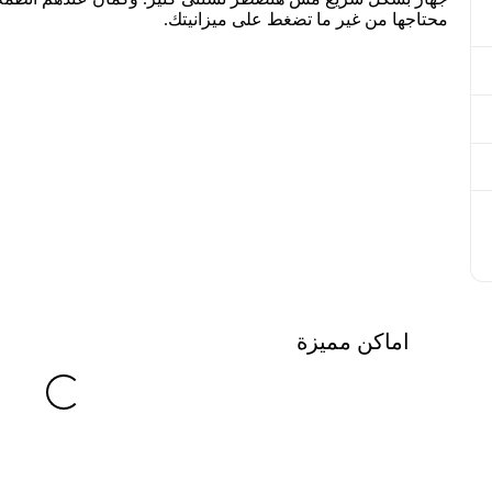
محتاجها من غير ما تضغط على ميزانيتك.
اماكن مميزة
g
.
L
o
a
d
i
n
.
.