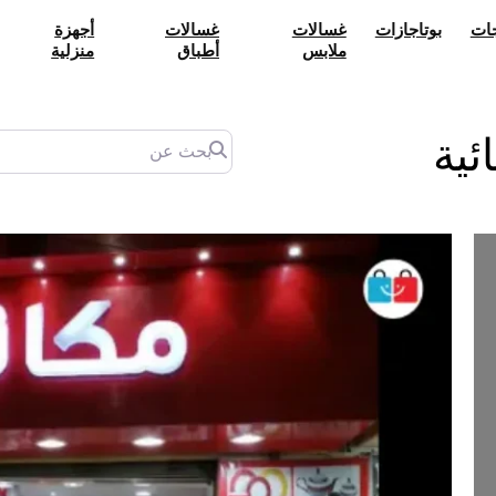
جات
بوتاجازات
غسالات
غسالات
أجهزة
ملابس
أطباق
منزلية
بحث عن
ئية
Next