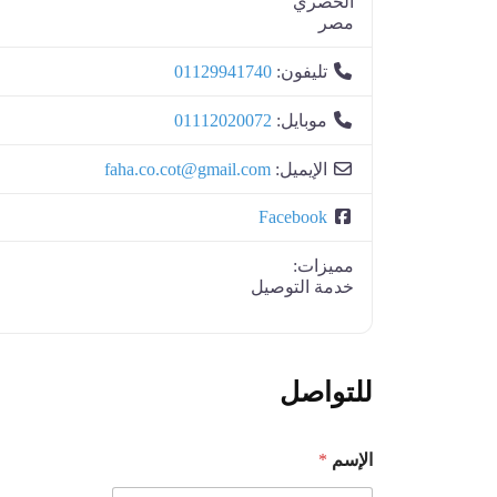
الحصري
مصر
تليفون:
01129941740
موبايل:
01112020072
الإيميل:
faha.co.cot@gmail.com
Facebook
مميزات:
خدمة التوصيل
للتواصل
الإسم
*