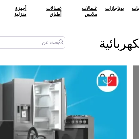
جات
بوتاجازات
غسالات
غسالات
أجهزة
ملابس
أطباق
منزلية
بحث عن
هربائية
Next