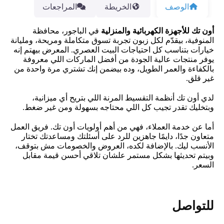
الوصف
الخريطة
المراجعات
أون تك للأجهزة الكهربائية والمنزلية
في الباجور، محافظة
المنوفية، بيقدّم لكل زبون تجربة تسوق متكاملة ومريحة، ومليانة
خيارات بتناسب كل احتياجات البيت العصري. المعرض بيهتم إنه
يوفر منتجات عالية الجودة من أفضل الماركات اللي معروفة
بالكفاءة والعمر الطويل، وده بيضمن إنك تشتري مرة واحدة من
غير قلق.
لدي أون تك أنظمة التقسيط المرنة اللي بتريح أي ميزانية،
وبتخليك تقدر تجيب كل اللي محتاجه بسهولة ومن غير ضغط.
أما عن خدمة العملاء، فهي من أهم أولويات أون تك. فريق العمل
متعاون جدًا، دايمًا جاهزين للرد على أسئلتك ومساعدتك تختار
الأنسب ليك. بالإضافة لكده، العروض والخصومات مش بتوقف،
وبيتم تحديثها بشكل مستمر علشان تلاقي أحسن قيمة مقابل
السعر.
للتواصل