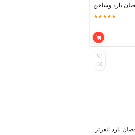
★
★
★
★
★
EG