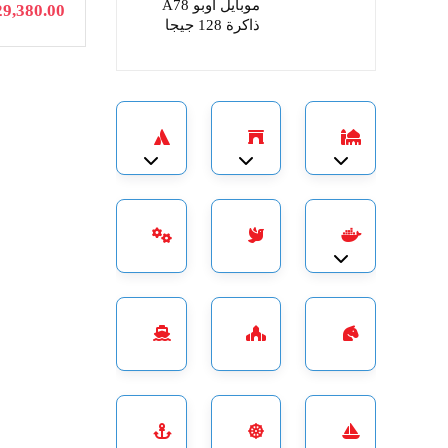
موبايل اوبو A78
29,380.00
ذاكرة 128 جيجا
القاهرة
القليوبية
الجيزة
Expand sub-categories
Expand sub-categories
Expand sub-categories
الأسكندرية
المنوفية
الفيوم
Expand sub-categories
الشرقية
الغربية
الأسماعيلية
دمياط
السويس
بورسعيد