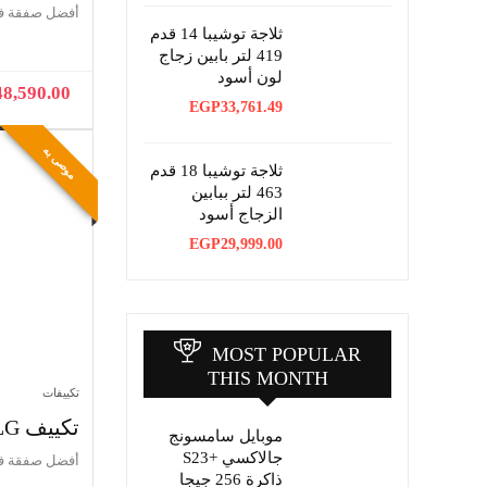
هو:
هو:
أفضل صفقة ف
EGP19,399.00.
EGP25,250.04.
ثلاجة توشيبا 14 قدم
419 لتر بابين زجاج
لون أسود
48,590.00
EGP
33,761.49
موصى به
ثلاجة توشيبا 18 قدم
463 لتر ببابين
الزجاج أسود
EGP
29,999.00
MOST POPULAR
THIS MONTH
تكييفات
تكييف LG سبليت 1.5 حصان ساخن وبارد
موبايل سامسونج
جالاكسي +S23
أفضل صفقة ف
ذاكرة 256 جيجا