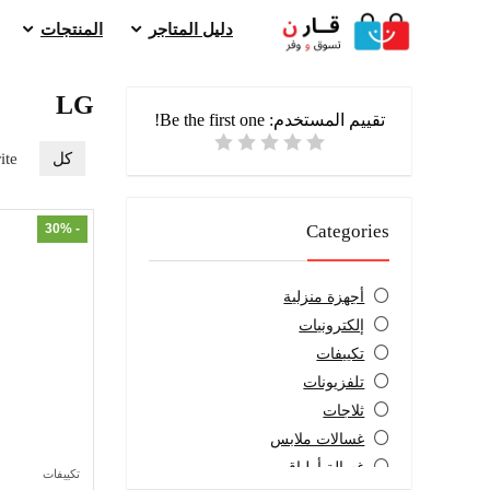
دليل المتاجر
المنتجات
LG
تقييم المستخدم:
Be the first one!
كل
ite
- 30%
Categories
أجهزة منزلية
إلكترونيات
تكييفات
تلفزيونات
ثلاجات
غسالات ملابس
غسالة أطباق
تكييفات