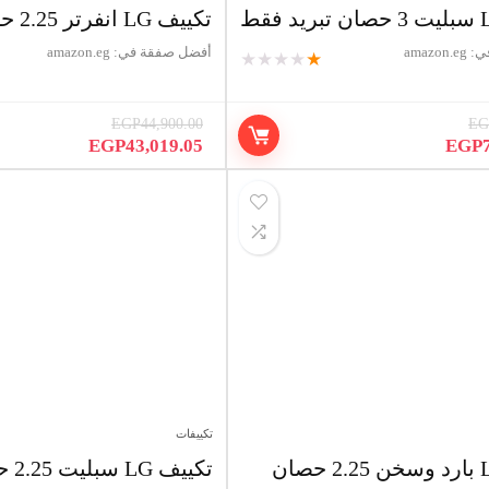
تكييف LG انفرتر 2.25 حصان بارد وساخن
ي:
amazon.eg
أفضل صفقة في:
amazon.eg
★
★
★
★
★
EGP
44,900.00
EG
السعر
السعر
السعر
EGP
43,019.05
EGP
الحالي
الأصلي
الحالي
هو:
هو:
هو:
P43,019.05.
EGP44,900.00.
EGP70,000.00.
EGP9
تكييفات
تكييف LG سبليت 2.25 حصان بارد انفرتر