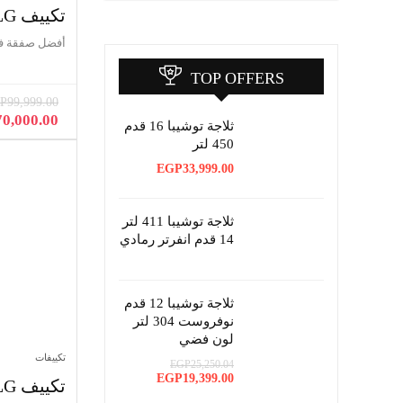
فريزر
تكييف LG سبليت 3 حصان تبريد فقط
ميكروويف
أفضل صفقة ف
All categories
TOP OFFERS
P
99,999.00
السعر
70,000.00
ثلاجة توشيبا 16 قدم
الأصلي
450 لتر
هو:
EGP
33,999.00
9,999.00.
ثلاجة توشيبا 411 لتر
14 قدم انفرتر رمادي
ثلاجة توشيبا 12 قدم
نوفروست 304 لتر
لون فضي
تكييفات
EGP
25,250.04
السعر
السعر
EGP
19,399.00
تكييف LG بارد وسخن 2.25 حصان
الأصلي
الحالي