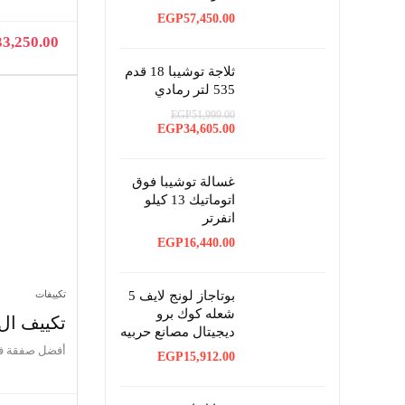
EGP
57,450.00
33,250.00
ثلاجة توشيبا 18 قدم
535 لتر رمادي
EGP
51,999.00
السعر
السعر
EGP
34,605.00
الأصلي
الحالي
هو:
هو:
EGP34,605.00.
EGP51,999.00.
غسالة توشيبا فوق
اتوماتيك 13 كيلو
انفرتر
EGP
16,440.00
بوتاجاز لونج لايف 5
تكييفات
شعله كوك برو
تكييف ال جي 1.5 حصان
ديجيتال مصانع حربيه
أفضل صفقة ف
EGP
15,912.00