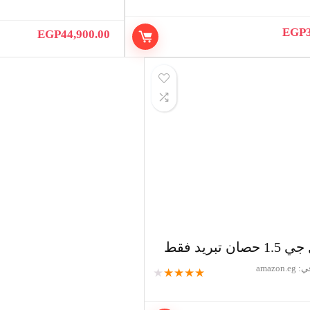
EGP
EGP
44,900.00
 تبريد فقط
ي:
amazon.eg
★
★
★
★
★