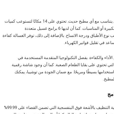
تتميز غسالة صحون توشيبا بتصميمها الفضي الأنيق الذي يتناسب مع أي مطبخ حديث. تحتوي على 14 مكانًا لتستوعب كميات
كبيرة من الأطباق والأواني، مما يجعلها مثالية للعائلات الكبيرة أو المناسبات. كما أن لديها 6 برامج غسيل متعددة
 نوع الأطباق ودرجة الاتساخ. بالإضافة إلى ذلك، توفر الغسالة كفاءة
اعد في تقليل فواتير الكهرباء.
 الأداء والكفاءة. بفضل التكنولوجيا المتقدمة المستخدمة في
لتي تحتوي على بقايا الطعام الصعبة. كما أن وجود شاشة رقمية
ستخدامها بسيطًا ومريحًا. مع ضمان الجودة من توشيبا، يمكنك
لمطبخ.
من بين الميزات المميزة لغسالة صحون توشيبا، نجد تقنية التنظيف بالأشعة فوق البنفسجية التي تضمن القضاء على 99.99%