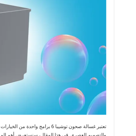
تعتبر غسالة صحون توشيبا 6 برامج و
والتصميم العصري. في هذا المقال، سنستعرض أهم الميز