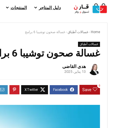
دليل المتاجر
المنتجات
Home
-
غسالات أطباق
-
غسالة صحون توشيبا 6 برامج
غسالات أطباق
غسالة صحون توشيبا 6 برامج
هدى القاضى
13 يناير، 2025
0
Save