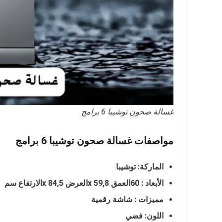
غسالة صحون توشيبا 6 برامج
مواصفات غسالة صحون توشيبا 6 برامج
الماركة: توشيبا
الأبعاد : 60العمق
x 59,8
العرض
x 84,5
الارتفاع سم
مميزات :
شاشة رقمية
اللون: فضي