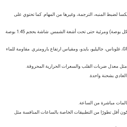
كسا لضبط المنبه، الترجمة، وغيرها من المهام. كما تحتوي على
وضوح عالي (331 نقطة لكل بوصة) ومرئية حتى تحت أشعة الشمس. شاشة بحجم 1.45 بوصة
تدعم أنظمة GPS، غلوناس، جاليليو، بايدو، ومقياس ارتفاع بارومتري. مقاومة للماء
 مثل معدل ضربات القلب والسعرات الحرارية المحروقة.
مكالمات مباشرة من الساعة.
ق Zepp قد يكون أقل تطورًا من التطبيقات الخاصة بالساعات المنافسة مثل