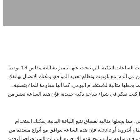
تأتي ساعة سمارت سامسونج جالاكسي كواحدة من أحدث الساعات الذكية التي تبحث عنها. تتميز بشاشة مقاس 1.8 بوصة
ي الدم. مع بلوتوث ونظام تحديد المواقع، يمكنك الاتصال بهاتفك
ا يجعلها مثالية للاستخدام اليومي. كما أنها مقاومة للماء بتصنيف
ي أنها تستطيع العمل حتى عمق 5 أمتار. إذا كنت تفكر في شراء ساعة ذكية جديدة، فإن هذه الساعة تعتبر من
سامسونج أكثر من 100 وضع رياضي، مما يجعلها مثالية لعشاق تتبع اللياقة البدنية. يمكنك استخدام
مراقبة النوم لتحسين جودة نومك. سواء كنت تستخدم نظام أندرويد أو apple، فإن هذه الساعة تتوافق مع أنواع متعددة من
 فإن ساعة سامسونج تقدم لك جميع الميزات التي تحتاجها لتحديد