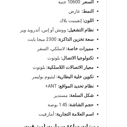
السعر
: 10600 جنية
النمط
:
عارض
اللون
:
إنفينيت بلاك
نظام التشغيل
:
ووتش أو إس، أندرويد وير
سعة تخزين الذاكرة
:
2300 ميجا بايت
مميزات خاصة
:
لاسلكي، السفر
تكنولوجيا الاتصال
:
بلوتوث
معيار الاتصالات اللاسلكية
:
بلوتوث
تكوين خلية البطارية
:
ليثيوم بوليمر
نظام تحديد المواقع
:
ANT+
شكل السلعة
:
مستدير
حجم الشاشة
:
1.45 بوصة
اسم العلامة التجارية
:
أمازفيت
مميزات ساعة سمارت اميز فيت