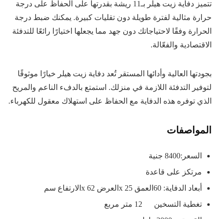
تتميز دفاية زيت هيلر بـ11 ريشة بقدرتها على الحفاظ على درجة
حرارة مثالية لفترة طويلة دون تقليات كبيرة. يمكنك ضبط درجة
الحرارة وفقًا لاحتياجاتك دون جهد مما يجعلها اختيارًا رائعًا للتدفئة
الاقتصادية والفعّالة.
بجودتها العالية وأدائها المستقر تُعد دفاية زيت هيلر خيارًا موثوقًا
لتوفير التدفئة اللازمة في منزلك. استمتع بالدفء الناعم والمريح
الذي توفره هذه الدفاية مع الحفاظ على استهلاك معقول للكهرباء.
المواصفات
السعر:8400 جنية
مرتكز على قاعدة
أبعاد الدفاية: 60العمق x 25العرض x 62الارتفاع سم
تغطية التسخين 12 متر مربع