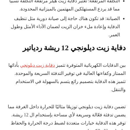
التكلفة المرتفعة: تعتبر دفاية زيت هيلر مرتفعة التكلفة نسبياُ
مما قد يردع المستهلكين المهتمين بالميزانية المحدودة.
الصيانة: قد تكون هناك حاجة إلى صيانة دورية مثل تنظيف
الدفاية وإعادة ملء خزان الزيت لضمان الأداء الأمثل وطول
العمر.
دفاية زيت ديلونجي 12 ريشة ردياتير
بين الدفايات الكهربائية المتوفرة تتميز
دفاية زيت ديلونجي
بأدائها
الممتاز وكفاءتها العالية في توفير التدفئة السريعة والموحدة.
تتميز هذه الدفاية بتصميم رائع يتسم بالسهولة في الاستخدام
والتنقل.
تضمن دفاية زيت ديلونجي توزيعًا مثاليًا للحرارة داخل الغرفة مما
يضمن تدفئة فعّالة وسريعة لأي مساحة بإستخدام ال 12 ريشة.
توفر هذه الدفاية خيارات متعددة لضبط درجة الحرارة والحفاظ