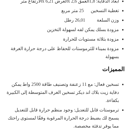
أبعاد الدفاية: 1,8العمق x 2,6العرض x 6,21الارتفاع متر
تغطية التسخين 25 متر مربع
وزن السلعة 26,01 رطل
مزودة بسلك يمكن لفه لسهولة التخزين
مزودة بثلاثة مستويات للحرارة
مزودة بميناء للثرموستات للحفاظ على درجة حرارة الغرفة
بسهولة
المميزات
تسخين فعال: مع 11 زعنفة وتصنيف طاقة 2500 واط يمكن
دفاية زيت بلاك اند ديكر تسخين الغرف المتوسطة إلى الكبيرة
بكفاءة.
ترموستات قابل للتعديل: وجود منظم حرارة قابل للتعديل
يسمح لك بضبط درجة الحرارة المرغوبة وفقًا لمستوى راحتك
مما يوفر تدفئة مخصصة.