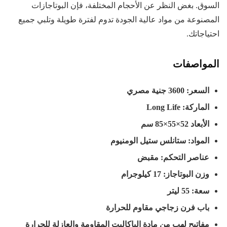
السوق. بغض النظر عن الأحجام المختلفة، فإن البوتاجازات
المصنوعة من مواد عالية الجودة تدوم لفترة طويلة وتلبي جميع
احتياجاتك.
المواصفات
السعر: 3600 جنية مصري
الماركة:
Long Life
الأبعاد 52×55×85 سم
المواد: ستانلس ستيل الومنيوم
عناصر التحكم: مقبض
وزن البوتاجاز: 17
كيلوجرام
سعة: 55
ليتر
باب فرن زجاجي مقاوم للحرارة
مفاتيح لهب من مادة الباكاليت المقاومة والعازلة للحرارة