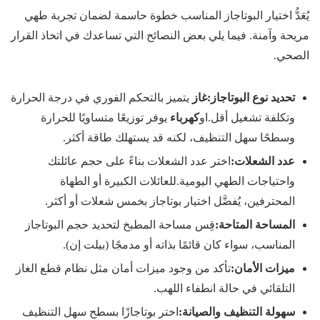
يُعَدُّ اختيار البوتاجاز المناسب خطوة حاسمة لضمان تجربة طهي
مريحة وآمنة. فيما يلي بعض النصائح التي تساعدك في اتخاذ القرار
الصحي.
تحديد نوع البوتاجاز
:
غاز
يتميز بالتحكم الفوري في درجة الحرارة
وتكلفة تشغيل أقل.او
كهرباء
يوفر توزيعًا متساويًا للحرارة
وسطحًا سهل التنظيف، لكنه قد يستهلك طاقة أكثر.
عدد الشعلات
:
اختر عدد الشعلات بناءً على حجم عائلتك
واحتياجات الطهي اليومية.للعائلات الكبيرة أو الطهاة
المحترفين، يُفضَّل اختيار بوتاجاز بخمس شعلات أو أكثر.
المساحة المتاحة
:
قِس مساحة المطبخ لتحديد حجم البوتاجاز
المناسب، سواء كان قائمًا بذاته أو مدمجًا (بيلت إن).
ميزات الأمان
:
تأكد من وجود ميزات أمان مثل نظام قطع الغاز
التلقائي في حالة انطفاء اللهب.
سهولة التنظيف والصيانة
:
اختر بوتاجازًا بسطح سهل التنظيف