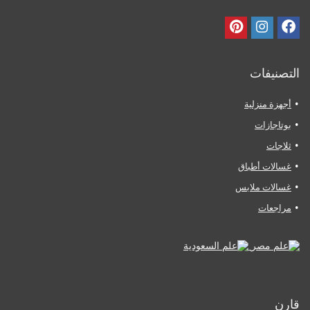
التصنيفات
أجهزة منزلية
بوتاجازات
ثلاجات
غسالات أطباق
غسالات ملابس
مراجعات
قارن