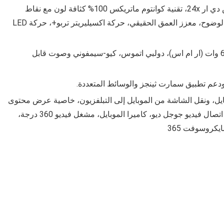
محرك صور نيو كوانتوم بدقة 4k مع تقنية كوانتم اتش دي ار 24x، تقنية كوانتوم ماتريكس 100% كثافة لون مع نقاط
كوانتوم يتمتع بمجال رؤية أوسع وإضاءة UHD فائقة الوضوح، معزز العمق الحقيقي، حركة اكسيليريتر تربو+، حركة LED
نوع مكبر الصوت: 2.2.2 سي اتش مع مخرج صوت 60 وات (ار ام اس)، دولبي اتموس، كيو-سيمفوني وصوت قابل
ودعم تطبيق سمارت ثينجز والوسائط المتعددة.
بايل، ونقل الشاشة من الموبايل إلى التبلفزيون، خاصية عرض محتوى
الأجهزة الديجيتال على التلفزيون DLNA، بدء التلفاز، اتصال فيديو جوجل ديو، كاميرا الموبايل، مشغل فيديو 360 درجة،