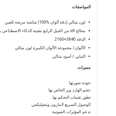
المواصفات
لون مثالي (دقة ألوان %100) شاشة مريحة للعين
معالج α9 من الجيل الرابع بتقنية الذكاء الاصطناعي بدقة 4k مع زيادة مستوى إلى 4K بالذكاء الاصطناعي
الدقة 3840×2160
الألوان/ مجموعة الألوان الكبيرة لون مثالي
التباين / أسود مثالي
مميزات
جودة صورتها.
حجم الهارد وير الخاص بها.
تطور تقنيات التحكم بها.
الوصول السريع لامازون ونتفيليكس.
تدعم المؤثرات الصوتية.