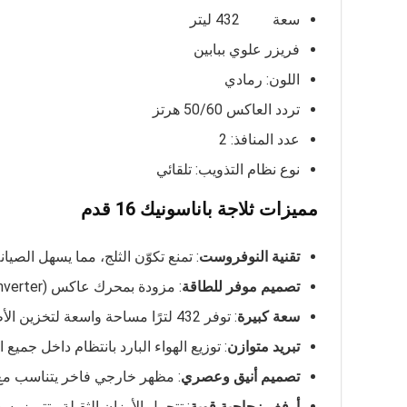
سعة 432 ليتر
فريزر علوي ببابين
اللون: رمادي
تردد العاكس 50/60 هرتز
عدد المنافذ: 2
نوع نظام التذويب: تلقائي
مميزات ثلاجة باناسونيك 16 قدم
تقنية النوفروست
: تمنع تكوّن الثلج، مما يسهل الصيا
تصميم موفر للطاقة
: مزودة بمحرك عاكس (Inverter) يضمن كفاءة عالية واستهلاك منخفض للكهرباء.
سعة كبيرة
: توفر 432 لترًا مساحة واسعة لتخزين الأطعمة والمشروبات، ما يجعلها مثالية للأسر الكبيرة.
تبريد متوازن
: توزيع الهواء البارد بانتظام داخل جمي
تصميم أنيق وعصري
: مظهر خارجي فاخر يتناسب مع ا
أرفف زجاجية قوية
: تتحمل الأوزان الثقيلة وتتميز بس