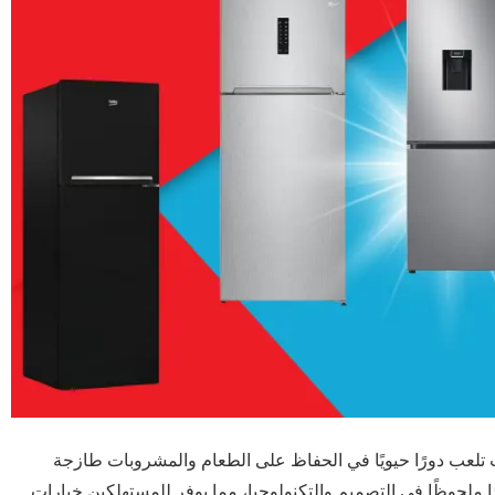
ث تلعب دورًا حيويًا في الحفاظ على الطعام والمشروبات طازجة
ق الثلاجات تطورًا ملحوظًا في التصميم والتكنولوجيا، مما يوفر للمستهلكين خيارات