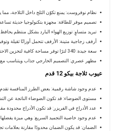
نظام نوفروست: يمنع تكوّن الثلج داخل الثلاجة، مما 
تصميم موفر للطاقة: مجهزة بتكنولوجيا حديثة تساعد 
تبريد متساوٍ: توزيع الهواء البارد بشكل منتظم يحاف
أرفف زجاجية متينة: الأرفف تتحمل أوزانًا ثقيلة وتوفر ت
سعة جيدة: 340 لترًا توفر مساحة كافية لتخزين الاحتياجات اليومية للأسر الصغيرة والمتوسطة.
مظهر عصري: التصميم الخارجي جذاب ويتناسب مع دي
عيوب ثلاجة بيكو 12 قدم
عدم وجود شاشة رقمية: بعض الطرز المنافسة تقدم ش
مستوى الضوضاء: قد تكون الضوضاء الناتجة عن الت
عدد الأدراج في الفريزر: قد تكون الأدراج محدودة مقا
عدم وجود خاصية التجميد السريع: وهي ميزة يفضلها 
الضمان: قد يكون الضمان محدودًا مقارنة بعلامات تج