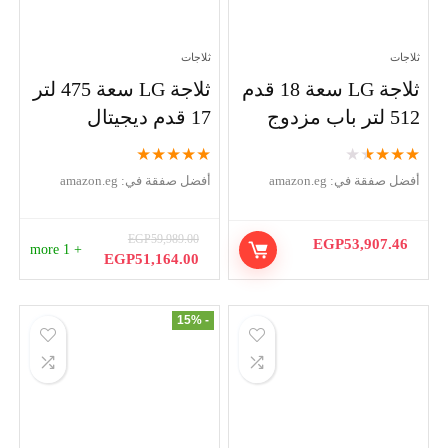
ثلاجات
ثلاجات
ثلاجة LG سعة 18 قدم
ثلاجة LG سعة 475 لتر
512 لتر باب مزدوج
17 قدم ديجيتال
★
★
★
★
★
★
★
★
★
★
أفضل صفقة في:
amazon.eg
أفضل صفقة في:
amazon.eg
EGP
59,989.00
EGP
53,907.46
+ 1 more
السعر
السعر
EGP
51,164.00
الأصلي
الحالي
هو:
هو:
EGP51,164.00.
EGP59,989.00.
- 15%