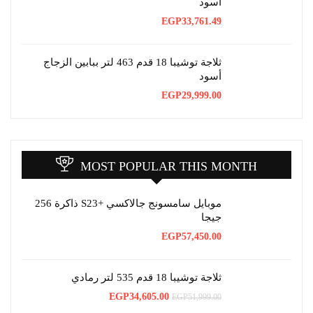
أسود
EGP
33,761.49
ثلاجة توشيبا 18 قدم 463 لتر ببابين الزجاج
أسود
EGP
29,999.00
MOST POPULAR THIS MONTH
موبايل سامسونج جالاكسي +S23 ذاكرة 256
جيجا
EGP
57,450.00
ثلاجة توشيبا 18 قدم 535 لتر رمادي
السعر
السعر
EGP
34,605.00
EGP
51,999.00
الأصلي
الحالي