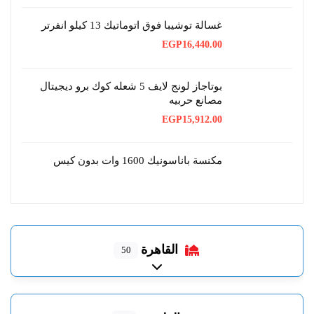
هو:
هو:
EGP34,605.00.
EGP51,999.00.
غسالة توشيبا فوق اتوماتيك 13 كيلو انفرتر
EGP
16,440.00
بوتاجاز لونج لايف 5 شعله كوك برو ديجيتال
مصانع حربيه
EGP
15,912.00
مكنسة باناسونيك 1600 وات بدون كيس
القاهرة
50
Expand sub-categories