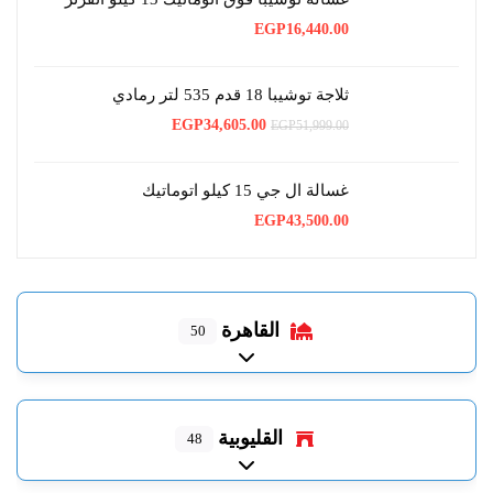
EGP
16,440.00
ثلاجة توشيبا 18 قدم 535 لتر رمادي
السعر
السعر
EGP
34,605.00
EGP
51,999.00
الأصلي
الحالي
هو:
هو:
EGP34,605.00.
EGP51,999.00.
غسالة ال جي 15 كيلو اتوماتيك
EGP
43,500.00
القاهرة
50
Expand sub-categories
القليوبية
48
Expand sub-categories