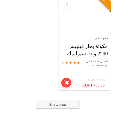
مكواة بخار
مكواة بخار فيليبس
2200 وات سيراميك
أفضل صفقة في:
★
★
★
★
★
amazon.eg
EGP
2,299.00
السعر
السعر
EGP
1,768.00
الأصلي
الحالي
هو:
هو:
EGP1,768.00.
EGP2,299.00.
Show next