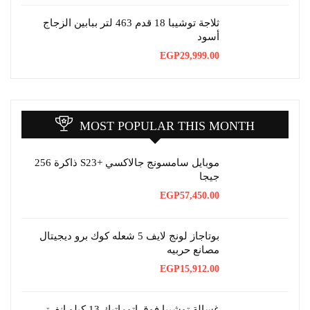
ثلاجة توشيبا 18 قدم 463 لتر ببابين الزجاج
أسود
EGP
29,999.00
MOST POPULAR THIS MONTH
موبايل سامسونج جالاكسي +S23 ذاكرة 256
جيجا
EGP
57,450.00
بوتاجاز لونج لايف 5 شعله كوك برو ديجيتال
مصانع حربيه
EGP
15,912.00
غسالة توشيبا فوق اتوماتيك 13 كيلو انفرتر