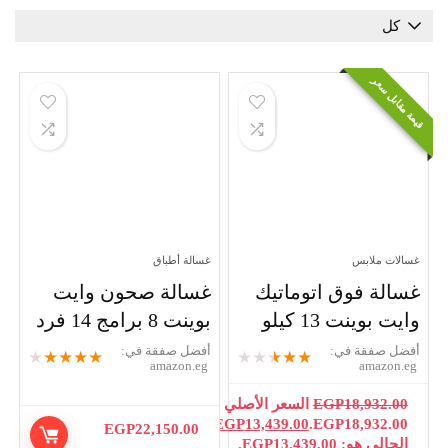
عر
لابس
غسالة أطباق
 فوق اتوماتيك
غسالة صحون وايت
نت 13 كيلو
بوينت 8 برامج 14 فرد
قة في:
أفضل صفقة في:
★
★
★
★
★
★
★
★
★
★
amazon.eg
am
18,9
EGP
السعر الأصلي هو:
+ 1
EGP18,93
13,439.00
EGP
السعر
EGP
22,150.00
more
EGP13,439.00.