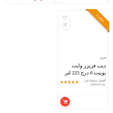
ريزر وايت
 لتر
قة في:
★
★
★
★
★
am