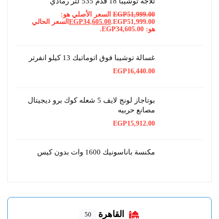
ثلاجة توشيبا 18 قدم 535 لتر رمادي
51,999.00
EGP
السعر الأصلي هو:
EGP51,999.00.
34,605.00
EGP
السعر الحالي
هو: EGP34,605.00.
غسالة توشيبا فوق اتوماتيك 13 كيلو انفرتر
EGP
16,440.00
بوتاجاز لونج لايف 5 شعله كوك برو ديجيتال
مصانع حربيه
EGP
15,912.00
مكنسة باناسونيك 1600 وات بدون كيس
القاهرة
50