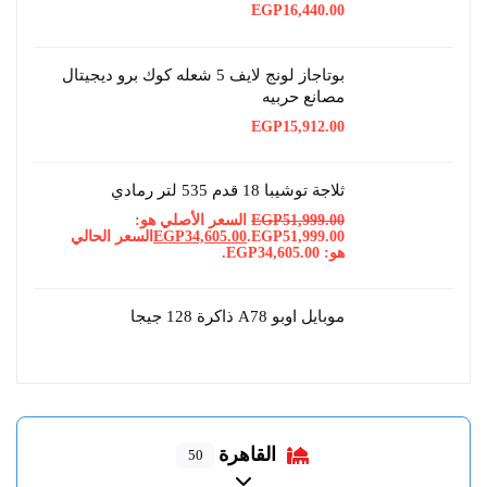
EGP
16,440.00
بوتاجاز لونج لايف 5 شعله كوك برو ديجيتال
مصانع حربيه
EGP
15,912.00
ثلاجة توشيبا 18 قدم 535 لتر رمادي
51,999.00
EGP
السعر الأصلي هو:
EGP51,999.00.
34,605.00
EGP
السعر الحالي
هو: EGP34,605.00.
موبايل اوبو A78 ذاكرة 128 جيجا
القاهرة
50
Expand sub-categories