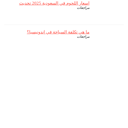
اسعار اللحوم في السعودية 2025 تحديث
مراجعات
ما هي تكلفة السياحة في إندونيسيا؟
مراجعات
من نحن
قارن هو وجهتكم الموثوقة لمقارنة ومراجعة المنتجات في الشرق الأوسط
وشمال أفريقيا. نحن نسعى لتزويدكم بمعلومات دقيقة وشاملة حول مواصفات
ومميزات وعيوب المنتجات المتاحة في المتاجر وعلى منصات التسوق الإلكترونية
مثل أمازون، نون، جوميا، وغيرها، لمساعدتكم في اختيار أفضل المنتجات بأفضل
الأسعار.