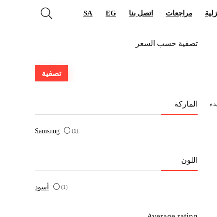
لية
مراجعات
اتصل بنا
EG
SA
تصفية حسب السعر
أدنى
أعلى
تصفية
سعر
سعر
الماركة
دة
Samsung
(1)
اللون
أسود
(1)
Average rating