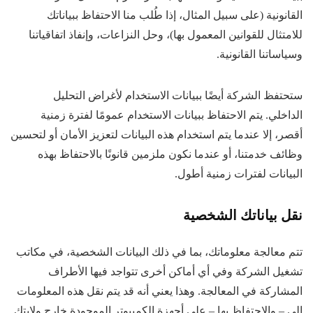
القانونية (على سبيل المثال، إذا طُلب منا الاحتفاظ ببياناتك
للامتثال للقوانين المعمول بها)، وحل النزاعات، وإنفاذ اتفاقياتنا
وسياساتنا القانونية.
ستحتفظ الشركة أيضًا ببيانات الاستخدام لأغراض التحليل
الداخلي. يتم الاحتفاظ ببيانات الاستخدام عمومًا لفترة زمنية
أقصر، إلا عندما يتم استخدام هذه البيانات لتعزيز الأمان أو لتحسين
وظائف خدمتنا، أو عندما نكون ملزمين قانونًا بالاحتفاظ بهذه
البيانات لفترات زمنية أطول.
نقل بياناتك الشخصية
تتم معالجة معلوماتك، بما في ذلك البيانات الشخصية، في مكاتب
تشغيل الشركة وفي أي أماكن أخرى تتواجد فيها الأطراف
المشاركة في المعالجة. وهذا يعني أنه قد يتم نقل هذه المعلومات
إلى – والاحتفاظ بها – على أجهزة الكمبيوتر الموجودة خارج ولايتك